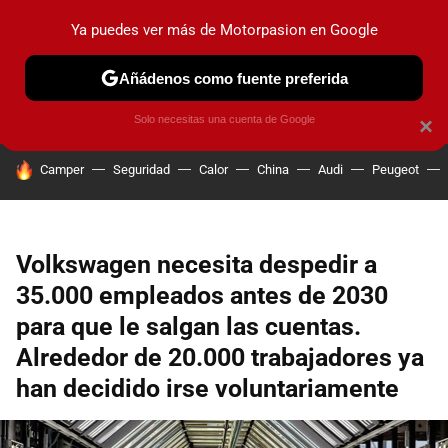
Ya puedes ver más de Motorpasion en Google
PRUEBAS
COCHES ELÉCTRICOS
OBSERVATORIO
F1
Añádenos como fuente preferida
Solo necesitas una cuenta de Google
×
HOY SE HABLA DE
Camper
Seguridad
Calor
China
Audi
Peugeot
Volkswagen necesita despedir a
35.000 empleados antes de 2030
para que le salgan las cuentas.
Alrededor de 20.000 trabajadores ya
han decidido irse voluntariamente