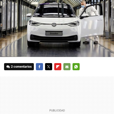
2 comentarios
FACEBOOK
TWITTER
FLIPBOARD
E-
WHATSAPP
MAIL