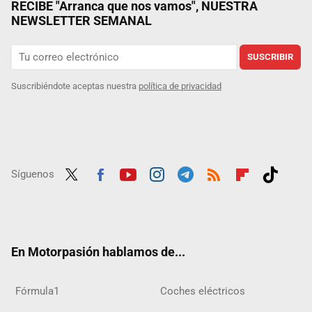
RECIBE "Arranca que nos vamos", NUESTRA
NEWSLETTER SEMANAL
SUSCRIBIR
Suscribiéndote aceptas nuestra
política de privacidad
Síguenos
Twit
Fac
Yout
Inst
Tele
RSS
Flip
Tikt
ter
ebo
ube
agra
gra
boar
ok
ok
m
m
d
En Motorpasión hablamos de...
Fórmula1
Coches eléctricos