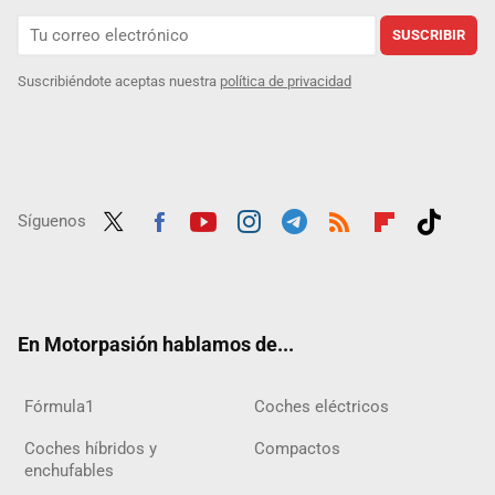
SUSCRIBIR
Suscribiéndote aceptas nuestra
política de privacidad
Síguenos
Twit
Fac
Yout
Inst
Tele
RSS
Flip
Tikt
ter
ebo
ube
agra
gra
boar
ok
ok
m
m
d
En Motorpasión hablamos de...
Fórmula1
Coches eléctricos
Coches híbridos y
Compactos
enchufables