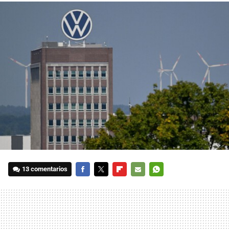
13 comentarios
FACEBOOK
TWITTER
FLIPBOARD
E-
WHATSAPP
MAIL