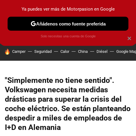
Ya puedes ver más de Motorpasion en Google
PRUEBAS
COCHES ELÉCTRICOS
OBSERVATORIO
F1
Añádenos como fuente preferida
Solo necesitas una cuenta de Google
×
HOY SE HABLA DE
Camper
Seguridad
Calor
China
Diésel
Google Ma
"Simplemente no tiene sentido".
Volkswagen necesita medidas
drásticas para superar la crisis del
coche eléctrico. Se están planteando
despedir a miles de empleados de
I+D en Alemania