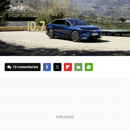
13 comentarios
FACEBOOK
TWITTER
FLIPBOARD
E-
WHATSAPP
MAIL