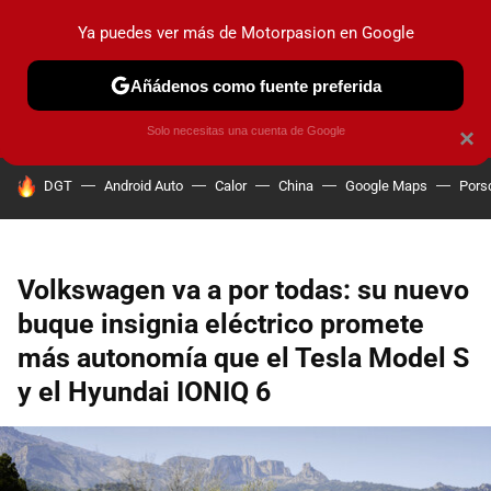
Ya puedes ver más de Motorpasion en Google
PRUEBAS
COCHES ELÉCTRICOS
OBSERVATORIO
F1
Añádenos como fuente preferida
Solo necesitas una cuenta de Google
×
HOY SE HABLA DE
DGT
Android Auto
Calor
China
Google Maps
Pors
Volkswagen va a por todas: su nuevo
buque insignia eléctrico promete
más autonomía que el Tesla Model S
y el Hyundai IONIQ 6