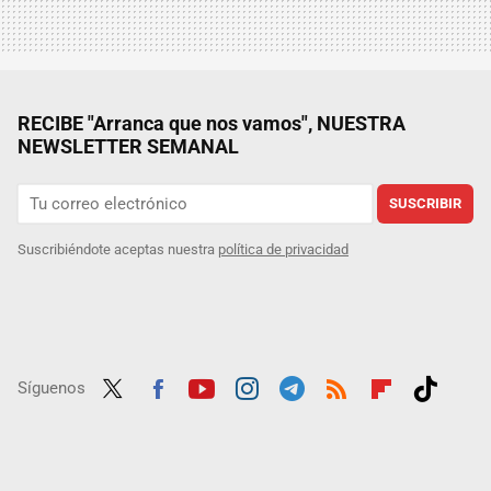
RECIBE "Arranca que nos vamos", NUESTRA
NEWSLETTER SEMANAL
SUSCRIBIR
Suscribiéndote aceptas nuestra
política de privacidad
Síguenos
Twit
Fac
Yout
Inst
Tele
RSS
Flip
Tikt
ter
ebo
ube
agra
gra
boar
ok
ok
m
m
d