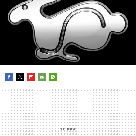
FACEBOOK
TWITTER
FLIPBOARD
E-
WHATSAPP
MAIL