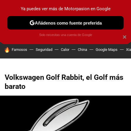
Ya puedes ver más de Motorpasion en Google
PRUEBAS
COCHES ELÉCTRICOS
OBSERVATORIO
F1
Añádenos como fuente preferida
Solo necesitas una cuenta de Google
×
HOY SE HABLA DE
Famosos
Seguridad
Calor
China
Google Maps
Xi
Volkswagen Golf Rabbit, el Golf más
barato