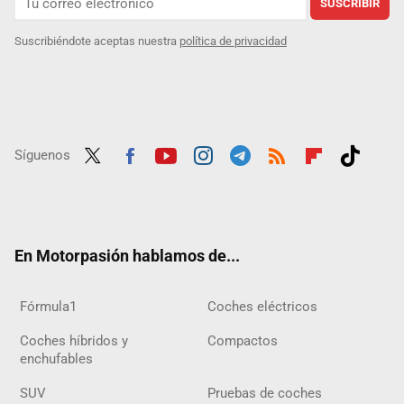
SUSCRIBIR
Suscribiéndote aceptas nuestra
política de privacidad
Síguenos
Twit
Fac
Yout
Inst
Tele
RSS
Flip
Tikt
ter
ebo
ube
agra
gra
boar
ok
ok
m
m
d
En Motorpasión hablamos de...
Fórmula1
Coches eléctricos
Coches híbridos y
Compactos
enchufables
SUV
Pruebas de coches