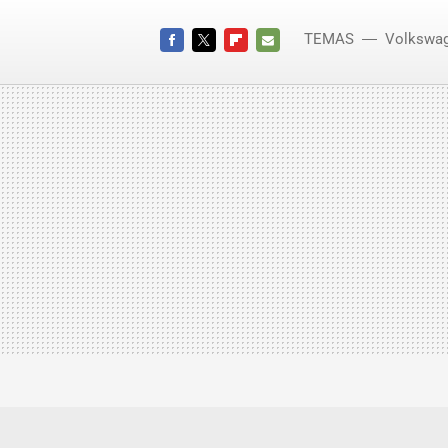
TEMAS
Volkswa
FACEBOOK
TWITTER
FLIPBOARD
E-
MAIL