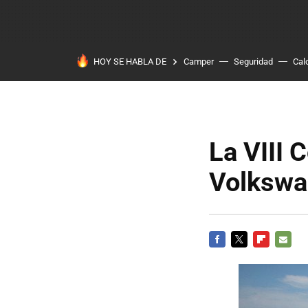
HOY SE HABLA DE
Camper
Seguridad
Cal
La VIII 
Volkswag
FACEBOOK
TWITTER
FLIPBOARD
E-
MAIL