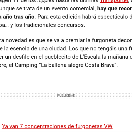
agen T1 de los
hippies
hasta las últimas
Transporter
,
Aunque se trata de un evento comercial,
hay que recon
a año tras año
. Para esta edición habrá espectáculo d
coa… y los tradicionales concursos.
tra novedad es que se va a premiar la furgoneta deco
 la esencia de una ciudad. Los que no tengáis una f
er un desfile en el pueblecito de L’Escala la mañana 
pre, el Camping “La ballena alegre Costa Brava”.
|
Ya van 7 concentraciones de furgonetas VW