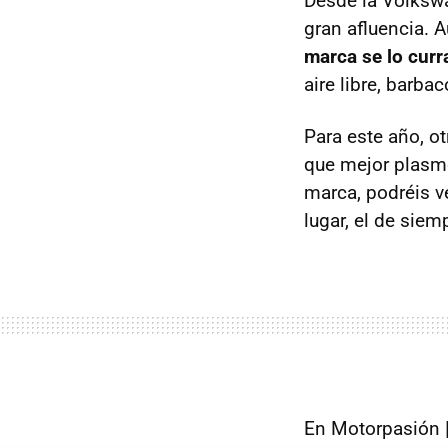
Desde la Volksw
gran afluencia. 
marca se lo curr
aire libre, barba
Para este año, o
que mejor plasme
marca, podréis v
lugar, el de siem
En Motorpasión 