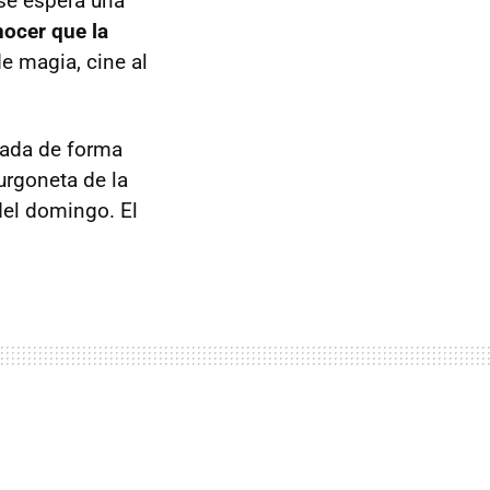
 se espera una
ocer que la
e magia, cine al
rada de forma
urgoneta de la
del domingo. El