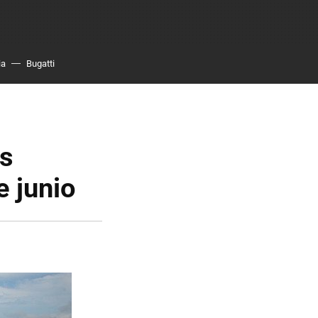
ia
Bugatti
as
e junio