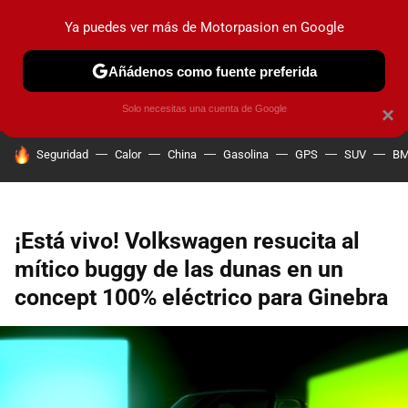
Ya puedes ver más de Motorpasion en Google
PRUEBAS
COCHES ELÉCTRICOS
OBSERVATORIO
F1
Añádenos como fuente preferida
Solo necesitas una cuenta de Google
×
HOY SE HABLA DE
Seguridad
Calor
China
Gasolina
GPS
SUV
B
¡Está vivo! Volkswagen resucita al
mítico buggy de las dunas en un
concept 100% eléctrico para Ginebra