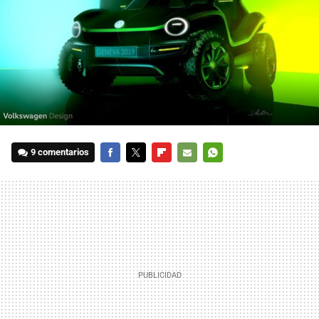
9 comentarios
FACEBOOK
TWITTER
FLIPBOARD
E-
WHATSAPP
MAIL