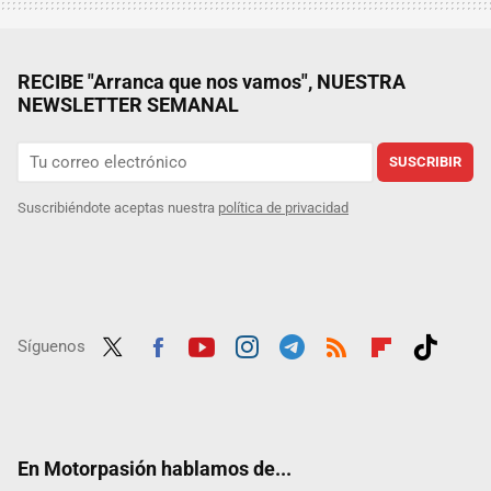
RECIBE "Arranca que nos vamos", NUESTRA
NEWSLETTER SEMANAL
SUSCRIBIR
Suscribiéndote aceptas nuestra
política de privacidad
Síguenos
Twit
Fac
Yout
Inst
Tele
RSS
Flip
Tikt
ter
ebo
ube
agra
gra
boar
ok
ok
m
m
d
En Motorpasión hablamos de...