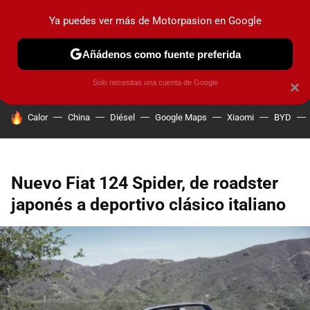
Ya puedes ver más de Motorpasion en Google
PRUEBAS
COCHES ELÉCTRICOS
OBSERVATORIO
F1
Añádenos como fuente preferida
Solo necesitas una cuenta de Google
×
HOY SE HABLA DE
Calor
China
Diésel
Google Maps
Xiaomi
BYD
Nuevo Fiat 124 Spider, de roadster
japonés a deportivo clásico italiano