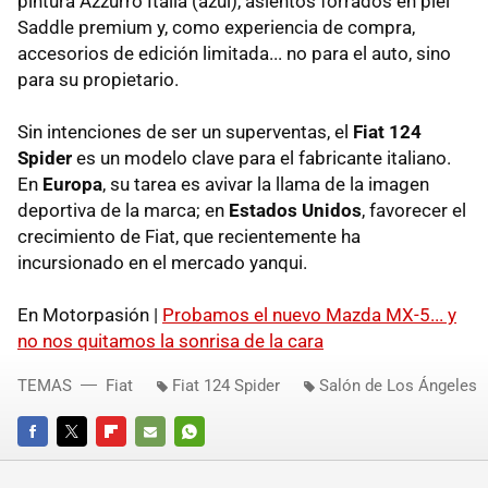
pintura Azzurro Italia (azul), asientos forrados en piel
Saddle premium y, como experiencia de compra,
accesorios de edición limitada... no para el auto, sino
para su propietario.
Sin intenciones de ser un superventas, el
Fiat 124
Spider
es un modelo clave para el fabricante italiano.
En
Europa
, su tarea es avivar la llama de la imagen
deportiva de la marca; en
Estados Unidos
, favorecer el
crecimiento de Fiat, que recientemente ha
incursionado en el mercado yanqui.
En Motorpasión |
Probamos el nuevo Mazda MX-5... y
no nos quitamos la sonrisa de la cara
TEMAS
Fiat
Fiat 124 Spider
Salón de Los Ángeles
FACEBOOK
TWITTER
FLIPBOARD
E-
WHATSAPP