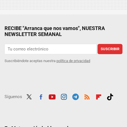
RECIBE "Arranca que nos vamos", NUESTRA
NEWSLETTER SEMANAL
SUSCRIBIR
Suscribiéndote aceptas nuestra
política de privacidad
Síguenos
Twit
Fac
Yout
Inst
Tele
RSS
Flip
Tikt
ter
ebo
ube
agra
gra
boar
ok
ok
m
m
d