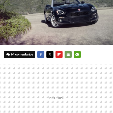
64 comentarios
FACEBOOK
TWITTER
FLIPBOARD
E-
WHATSAPP
MAIL