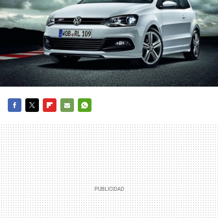
FACEBOOK
TWITTER
FLIPBOARD
E-
WHATSAPP
MAIL