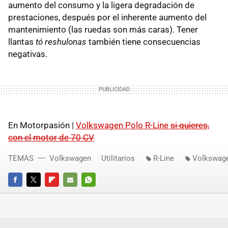
aumento del consumo y la ligera degradación de
prestaciones, después por el inherente aumento del
mantenimiento (las ruedas son más caras). Tener
llantas
tó reshulonas
también tiene consecuencias
negativas.
En Motorpasión |
Volkswagen Polo R-Line
si quieres,
con el motor de 70 CV
TEMAS
Volkswagen
Utilitarios
R-Line
Volkswag
FACEBOOK
TWITTER
FLIPBOARD
E-
WHATSAPP
MAIL