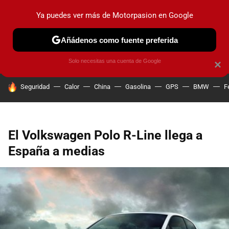
Ya puedes ver más de Motorpasion en Google
PRUEBAS
COCHES ELÉCTRICOS
OBSERVATORIO
F1
Añádenos como fuente preferida
Solo necesitas una cuenta de Google
×
HOY SE HABLA DE
Seguridad
Calor
China
Gasolina
GPS
BMW
F
El Volkswagen Polo R-Line llega a
España a medias