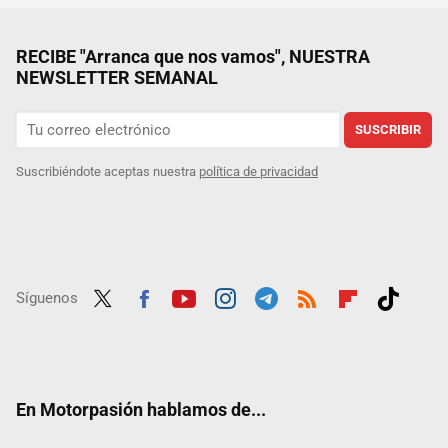
RECIBE "Arranca que nos vamos", NUESTRA
NEWSLETTER SEMANAL
SUSCRIBIR
Suscribiéndote aceptas nuestra
política de privacidad
Síguenos
Twit
Fac
Yout
Inst
Tele
RSS
Flip
Tikt
ter
ebo
ube
agra
gra
boar
ok
ok
m
m
d
En Motorpasión hablamos de...