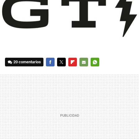
20 comentarios
FACEBOOK
TWITTER
FLIPBOARD
E-
WHATSAPP
MAIL