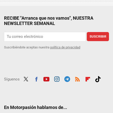
RECIBE "Arranca que nos vamos", NUESTRA
NEWSLETTER SEMANAL
SUSCRIBIR
Suscribiéndote aceptas nuestra
política de privacidad
Síguenos
Twit
Fac
Yout
Inst
Tele
RSS
Flip
Tikt
ter
ebo
ube
agra
gra
boar
ok
ok
m
m
d
En Motorpasión hablamos de...