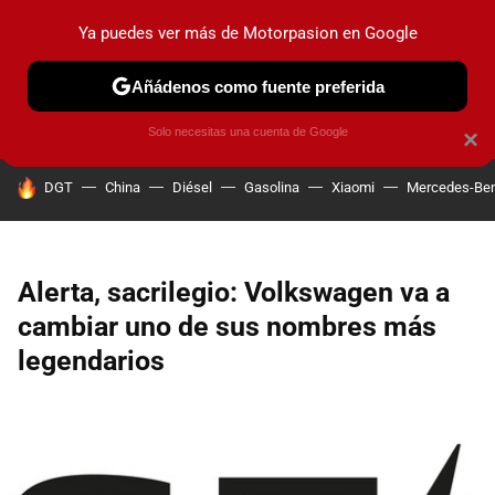
Ya puedes ver más de Motorpasion en Google
PRUEBAS
COCHES ELÉCTRICOS
OBSERVATORIO
F1
Añádenos como fuente preferida
Solo necesitas una cuenta de Google
×
HOY SE HABLA DE
DGT
China
Diésel
Gasolina
Xiaomi
Mercedes-Be
Alerta, sacrilegio: Volkswagen va a
cambiar uno de sus nombres más
legendarios