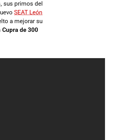
, sus primos del
 nuevo
SEAT León
lto a mejorar su
n Cupra de 300