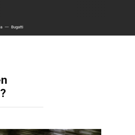
ia
Bugatti
en
a?