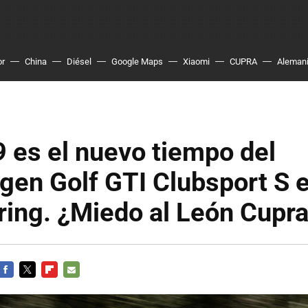
or
China
Diésel
Google Maps
Xiaomi
CUPRA
Aleman
 es el nuevo tiempo del
gen Golf GTI Clubsport S 
ing. ¿Miedo al León Cupr
FACEBOOK
TWITTER
FLIPBOARD
E-
MAIL