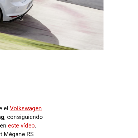
e el
Volkswagen
ng
, consiguiendo
 en
este vídeo
.
ult Mégane RS