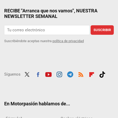
RECIBE "Arranca que nos vamos", NUESTRA
NEWSLETTER SEMANAL
SUSCRIBIR
Suscribiéndote aceptas nuestra
política de privacidad
Síguenos
Twit
Fac
Yout
Inst
Tele
RSS
Flip
Tikt
ter
ebo
ube
agra
gra
boar
ok
ok
m
m
d
En Motorpasión hablamos de...