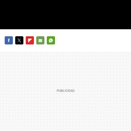
FACEBOOK
TWITTER
FLIPBOARD
E-
WHATSAPP
MAIL