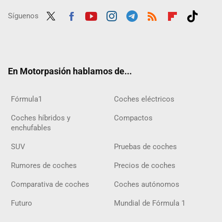
Síguenos
Twit
Fac
Yout
Inst
Tele
RSS
Flip
Tikt
ter
ebo
ube
agra
gra
boar
ok
ok
m
m
d
En Motorpasión hablamos de...
Fórmula1
Coches eléctricos
Coches híbridos y
Compactos
enchufables
SUV
Pruebas de coches
Rumores de coches
Precios de coches
Comparativa de coches
Coches autónomos
Futuro
Mundial de Fórmula 1