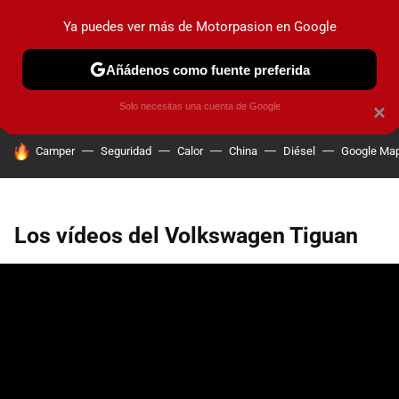
Ya puedes ver más de Motorpasion en Google
PRUEBAS
COCHES ELÉCTRICOS
OBSERVATORIO
F1
Añádenos como fuente preferida
Solo necesitas una cuenta de Google
×
HOY SE HABLA DE
Camper
Seguridad
Calor
China
Diésel
Google Ma
Los vídeos del Volkswagen Tiguan