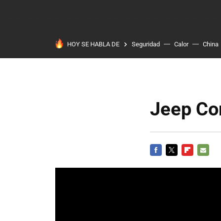
HOY SE HABLA DE
Seguridad
Calor
China
Jeep Co
FACEBOOK
TWITTER
FLIPBOARD
E-
MAIL