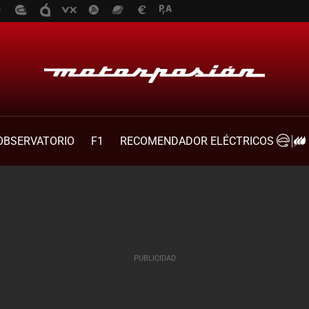
OBSERVATORIO
F1
RECOMENDADOR ELÉCTRICOS