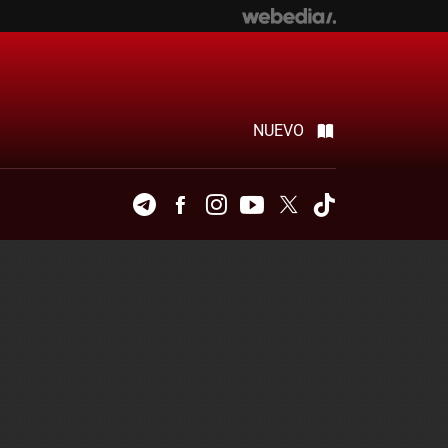
NUEVO
Telegram
Facebook
Instagram
Youtube
Twitter
Tiktok