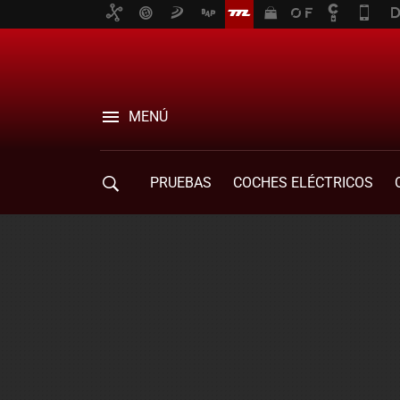
MENÚ
PRUEBAS
COCHES ELÉCTRICOS
COMPRA DE COCHES
MOVILIDAD