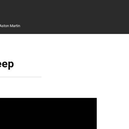
Aston Martin
eep