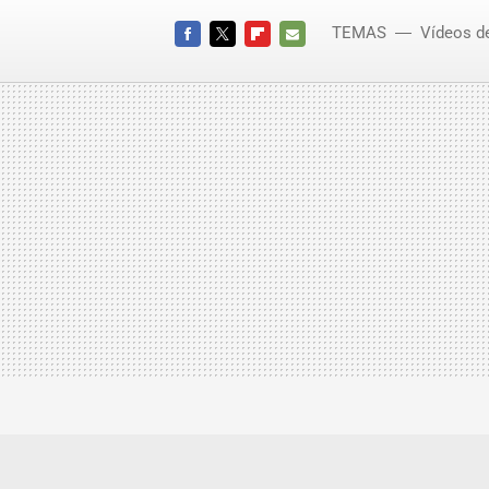
TEMAS
Vídeos d
FACEBOOK
TWITTER
FLIPBOARD
E-
MAIL