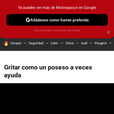
Ya puedes ver más de Motorpasion en Google
PRUEBAS
COCHES ELÉCTRICOS
OBSERVATORIO
F1
Añádenos como fuente preferida
Solo necesitas una cuenta de Google
×
HOY SE HABLA DE
Camper
Seguridad
Calor
China
Audi
Peugeot
Gritar como un poseso a veces
ayuda