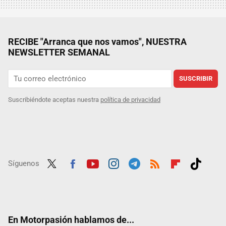
RECIBE "Arranca que nos vamos", NUESTRA
NEWSLETTER SEMANAL
SUSCRIBIR
Suscribiéndote aceptas nuestra
política de privacidad
Síguenos
Twit
Fac
Yout
Inst
Tele
RSS
Flip
Tikt
ter
ebo
ube
agra
gra
boar
ok
ok
m
m
d
En Motorpasión hablamos de...