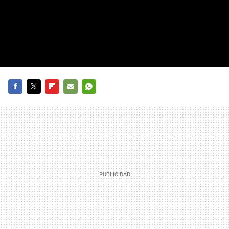
FACEBOOK
TWITTER
FLIPBOARD
E-
WHATSAPP
MAIL