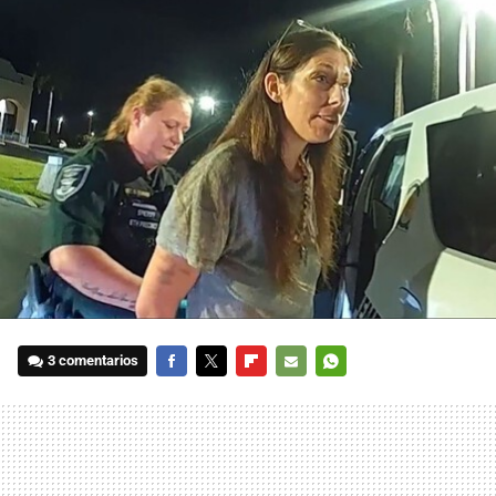
3 comentarios
FACEBOOK
TWITTER
FLIPBOARD
E-
WHATSAPP
MAIL