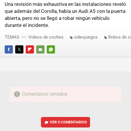
Una revisión más exhaustiva en las instalaciones reveló
que además del Corolla, había un Audi A5 con la puerta
abierta, pero no se llegó a robar ningún vehículo
durante el incidente.
TEMAS
Vídeos de coches
videojuegos
Robos de c
FACEBOOK
TWITTER
FLIPBOARD
E-
WHATSAPP
MAIL
Comentarios cerrados
VER
3 COMENTARIOS