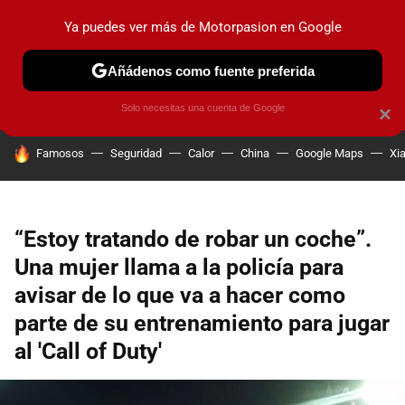
Ya puedes ver más de Motorpasion en Google
PRUEBAS
COCHES ELÉCTRICOS
OBSERVATORIO
F1
Añádenos como fuente preferida
Solo necesitas una cuenta de Google
×
HOY SE HABLA DE
Famosos
Seguridad
Calor
China
Google Maps
Xi
“Estoy tratando de robar un coche”.
Una mujer llama a la policía para
avisar de lo que va a hacer como
parte de su entrenamiento para jugar
al 'Call of Duty'