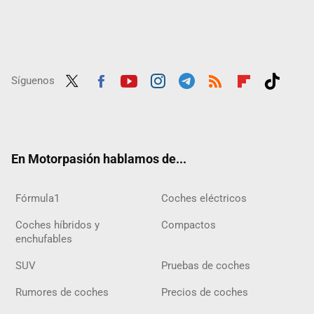
Síguenos
Twit
Fac
Yout
Inst
Tele
RSS
Flip
Tikt
ter
ebo
ube
agra
gra
boar
ok
ok
m
m
d
En Motorpasión hablamos de...
Fórmula1
Coches eléctricos
Coches híbridos y
Compactos
enchufables
SUV
Pruebas de coches
Rumores de coches
Precios de coches