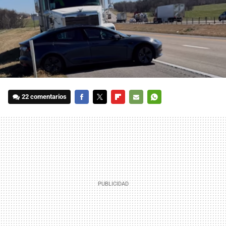
22 comentarios
FACEBOOK
TWITTER
FLIPBOARD
E-
WHATSAPP
MAIL