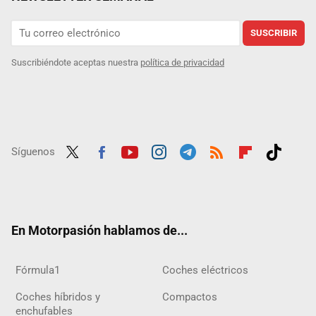
SUSCRIBIR
Suscribiéndote aceptas nuestra
política de privacidad
Síguenos
Twit
Fac
Yout
Inst
Tele
RSS
Flip
Tikt
ter
ebo
ube
agra
gra
boar
ok
ok
m
m
d
En Motorpasión hablamos de...
Fórmula1
Coches eléctricos
Coches híbridos y
Compactos
enchufables