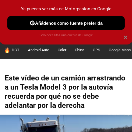
Ya puedes ver más de Motorpasion en Google
PRUEBAS
COCHES ELÉCTRICOS
OBSERVATORIO
F1
Añádenos como fuente preferida
Solo necesitas una cuenta de Google
×
HOY SE HABLA DE
DGT
Android Auto
Calor
China
GPS
Google Maps
Este vídeo de un camión arrastrando
a un Tesla Model 3 por la autovía
recuerda por qué no se debe
adelantar por la derecha