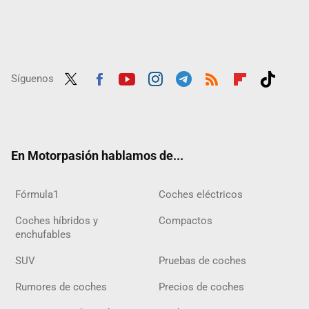
Síguenos
Twit
Fac
Yout
Inst
Tele
RSS
Flip
Tikt
ter
ebo
ube
agra
gra
boar
ok
ok
m
m
d
En Motorpasión hablamos de...
Fórmula1
Coches eléctricos
Coches híbridos y
Compactos
enchufables
SUV
Pruebas de coches
Rumores de coches
Precios de coches