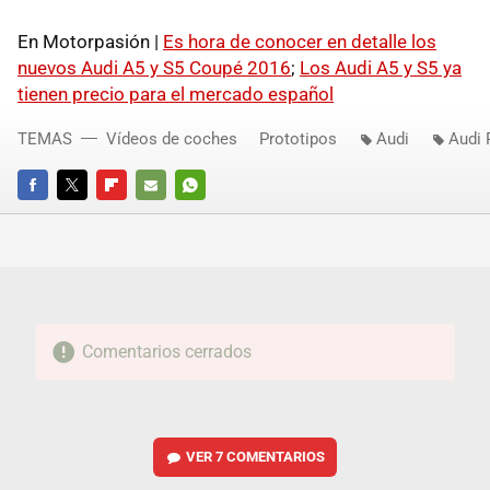
En Motorpasión |
Es hora de conocer en detalle los
nuevos Audi A5 y S5 Coupé 2016
;
Los Audi A5 y S5 ya
tienen precio para el mercado español
TEMAS
Vídeos de coches
Prototipos
Audi
Audi 
FACEBOOK
TWITTER
FLIPBOARD
E-
WHATSAPP
MAIL
Comentarios cerrados
VER
7 COMENTARIOS