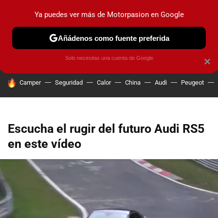
Ya puedes ver más de Motorpasion en Google
PRUEBAS
COCHES ELÉCTRICOS
OBSERVATORIO
F1
Añádenos como fuente preferida
Solo necesitas una cuenta de Google
×
HOY SE HABLA DE
Camper
Seguridad
Calor
China
Audi
Peugeot
Escucha el rugir del futuro Audi RS5
en este vídeo