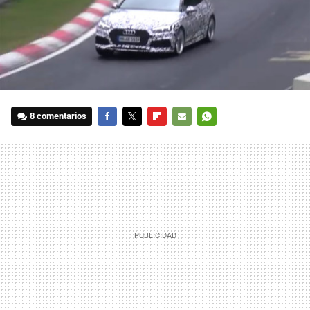
8 comentarios
FACEBOOK
TWITTER
FLIPBOARD
E-
WHATSAPP
MAIL