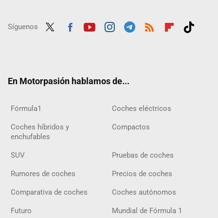
Síguenos
Twit
Fac
Yout
Inst
Tele
RSS
Flip
Tikt
ter
ebo
ube
agra
gra
boar
ok
ok
m
m
d
En Motorpasión hablamos de...
Fórmula1
Coches eléctricos
Coches híbridos y
Compactos
enchufables
SUV
Pruebas de coches
Rumores de coches
Precios de coches
Comparativa de coches
Coches autónomos
Futuro
Mundial de Fórmula 1