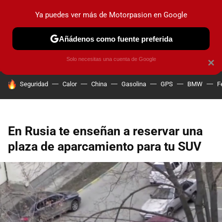
Ya puedes ver más de Motorpasion en Google
PRUEBAS
COCHES ELÉCTRICOS
OBSERVATORIO
F1
Añádenos como fuente preferida
Solo necesitas una cuenta de Google
×
HOY SE HABLA DE
Seguridad
Calor
China
Gasolina
GPS
BMW
F
En Rusia te enseñan a reservar una
plaza de aparcamiento para tu SUV