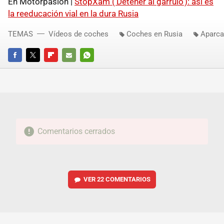
En Motorpasión |
StopXam ('Detener al garrulo'): así es
la reeducación vial en la dura Rusia
TEMAS
Vídeos de coches
Coches en Rusia
Aparca
FACEBOOK
TWITTER
FLIPBOARD
E-
WHATSAPP
MAIL
Comentarios cerrados
VER
22 COMENTARIOS