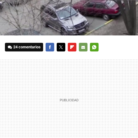
24 comentarios
FACEBOOK
TWITTER
FLIPBOARD
E-
WHATSAPP
MAIL