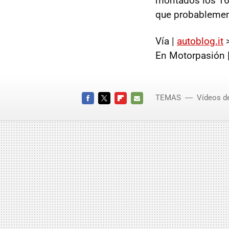
montados los 16 
que probablement
Vía |
autoblog.it
En Motorpasión 
TEMAS
Vídeos d
FACEBOOK
TWITTER
FLIPBOARD
E-
MAIL