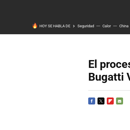
HOY SE HABLA DE
Seguridad
Calor
China
El proce
Bugatti 
FACEBOOK
TWITTER
FLIPBOARD
E-
MAIL