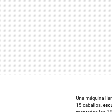
Una máquina lla
15 caballos,
escu