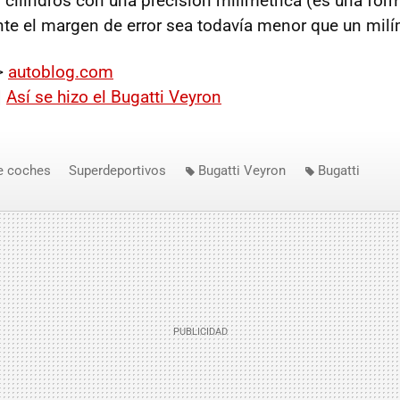
cilindros con una precisión milimétrica (es una form
e el margen de error sea todavía menor que un milí
>
autoblog.com
|
Así se hizo el Bugatti Veyron
e coches
Superdeportivos
Bugatti Veyron
Bugatti