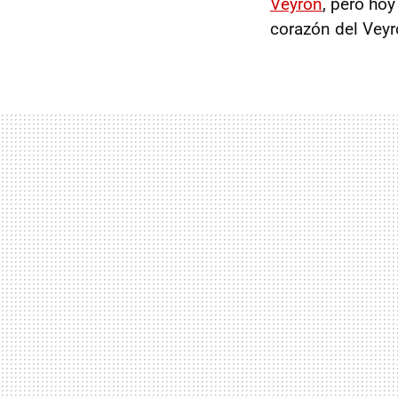
Veyron
, pero ho
corazón del Vey