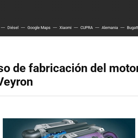
Diésel
Google Maps
Xiaomi
CUPRA
Alemania
Bugatt
so de fabricación del moto
Veyron