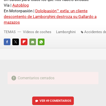
Vía |
Autoblog
En Motorpasión |
Dololpasión™ extla: un cliente
descontento de Lamborghini destroza su Gallardo a
mazazos
TEMAS
Vídeos de coches
Lamborghini
Accidentes d
FACEBOOK
TWITTER
FLIPBOARD
E-
WHATSAPP
MAIL
Comentarios cerrados
VER
49 COMENTARIOS