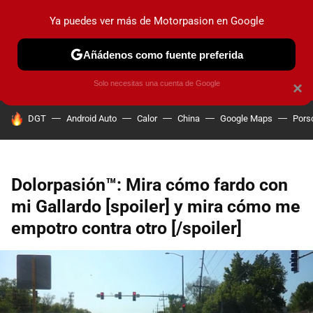
Ya puedes ver más de Motorpasion en Google
PRUEBAS
COCHES ELÉCTRICOS
OBSERVATORIO
F1
Añádenos como fuente preferida
Solo necesitas una cuenta de Google
×
HOY SE HABLA DE
DGT
Android Auto
Calor
China
Google Maps
Pors
Dolorpasión™: Mira cómo fardo con
mi Gallardo [spoiler] y mira cómo me
empotro contra otro [/spoiler]