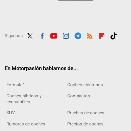
Síguenos
Twit
Fac
Yout
Inst
Tele
RSS
Flip
Tikt
ter
ebo
ube
agra
gra
boar
ok
ok
m
m
d
En Motorpasión hablamos de...
Fórmula1
Coches eléctricos
Coches híbridos y
Compactos
enchufables
SUV
Pruebas de coches
Rumores de coches
Precios de coches