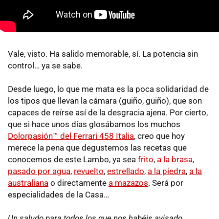
Vale, visto. Ha salido memorable, sí. La potencia sin
control… ya se sabe.
Desde luego, lo que me mata es la poca solidaridad de
los tipos que llevan la cámara (guiño, guiño), que son
capaces de reírse así de la desgracia ajena. Por cierto,
que si hace unos días glosábamos los muchos
Dolorpasión™ del Ferrari 458 Italia
, creo que hoy
merece la pena que degustemos las recetas que
conocemos de este Lambo, ya sea
frito
,
a la brasa
,
pasado por agua
,
revuelto
,
estrellado
,
a la piedra
,
a la
australiana
o directamente
a mazazos
. Será por
especialidades de la Casa…
Un saludo para todos los que nos habéis avisado.