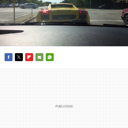
FACEBOOK
TWITTER
FLIPBOARD
E-
WHATSAPP
MAIL