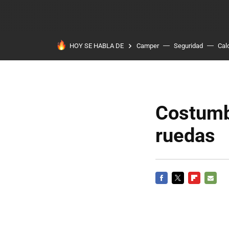
HOY SE HABLA DE
Camper
Seguridad
Cal
Costumb
ruedas
FACEBOOK
TWITTER
FLIPBOARD
E-
MAIL