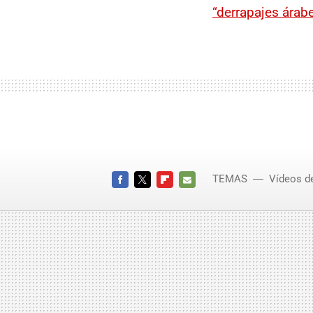
“derrapajes árabe
TEMAS
Vídeos d
FACEBOOK
TWITTER
FLIPBOARD
E-
MAIL