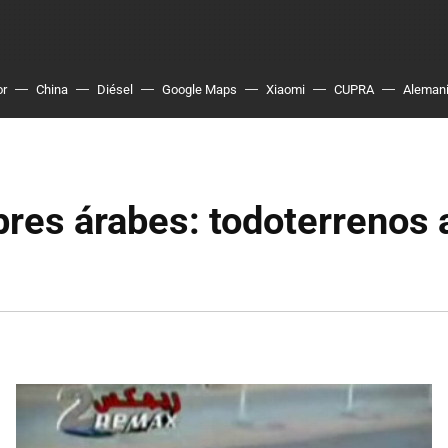
or
China
Diésel
Google Maps
Xiaomi
CUPRA
Aleman
res árabes: todoterrenos 