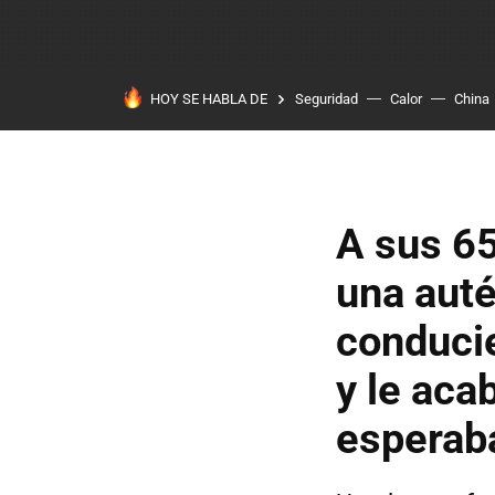
HOY SE HABLA DE
Seguridad
Calor
China
A sus 65
una auté
conducie
y le aca
esperab