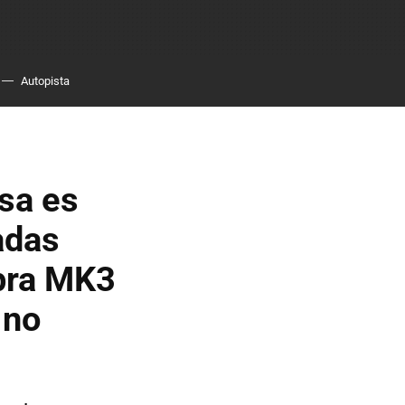
Autopista
esa es
adas
upra MK3
 no