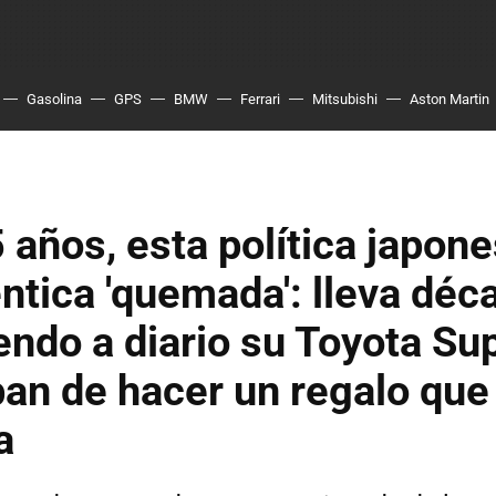
Gasolina
GPS
BMW
Ferrari
Mitsubishi
Aston Martin
 años, esta política japon
ntica 'quemada': lleva déc
ndo a diario su Toyota S
ban de hacer un regalo que
a