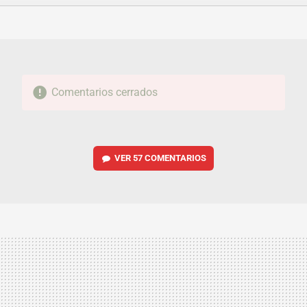
FACEBOOK
TWITTER
FLIPBOARD
E-
WHATSAPP
MAIL
Comentarios cerrados
VER
57 COMENTARIOS