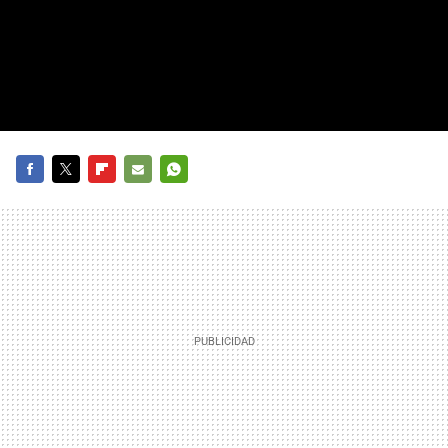
FACEBOOK
TWITTER
FLIPBOARD
E-
WHATSAPP
MAIL