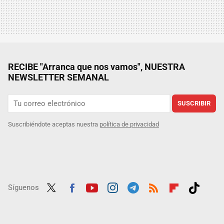
RECIBE "Arranca que nos vamos", NUESTRA
NEWSLETTER SEMANAL
SUSCRIBIR
Suscribiéndote aceptas nuestra
política de privacidad
Síguenos
Twit
Fac
Yout
Inst
Tele
RSS
Flip
Tikt
ter
ebo
ube
agra
gra
boar
ok