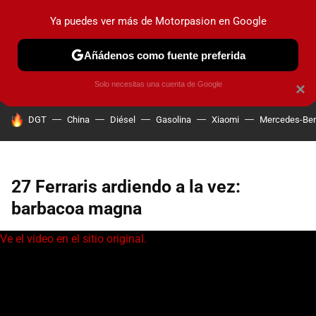
Ya puedes ver más de Motorpasion en Google
PRUEBAS
COCHES ELÉCTRICOS
OBSERVATORIO
F1
Añádenos como fuente preferida
Solo necesitas una cuenta de Google
×
HOY SE HABLA DE
DGT
China
Diésel
Gasolina
Xiaomi
Mercedes-Be
27 Ferraris ardiendo a la vez:
barbacoa magna
Ve el video en el sitio original.