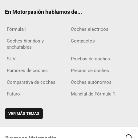
ok
m
m
d
En Motorpasión hablamos de...
Fórmula1
Coches eléctricos
Coches híbridos y
Compactos
enchufables
SUV
Pruebas de coches
Rumores de coches
Precios de coches
Comparativa de coches
Coches autónomos
Futuro
Mundial de Fórmula 1
VER MÁS TEMAS