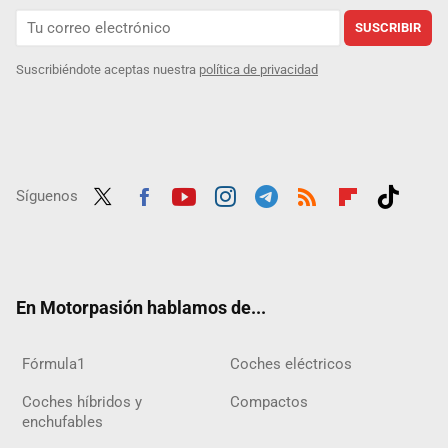
SUSCRIBIR
Suscribiéndote aceptas nuestra
política de privacidad
Síguenos
Twit
Fac
Yout
Inst
Tele
RSS
Flip
Tikt
ter
ebo
ube
agra
gra
boar
ok
ok
m
m
d
En Motorpasión hablamos de...
Fórmula1
Coches eléctricos
Coches híbridos y
Compactos
enchufables