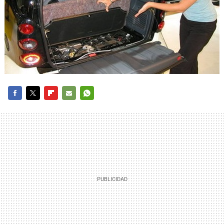
FACEBOOK
TWITTER
FLIPBOARD
E-
WHATSAPP
MAIL