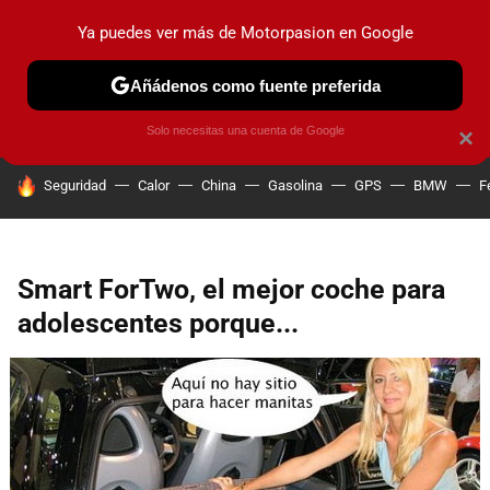
Ya puedes ver más de Motorpasion en Google
PRUEBAS
COCHES ELÉCTRICOS
OBSERVATORIO
F1
Añádenos como fuente preferida
Solo necesitas una cuenta de Google
×
HOY SE HABLA DE
Seguridad
Calor
China
Gasolina
GPS
BMW
F
Smart ForTwo, el mejor coche para
adolescentes porque...