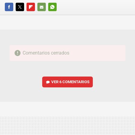
FACEBOOK
TWITTER
FLIPBOARD
E-
WHATSAPP
MAIL
Comentarios cerrados
VER
6 COMENTARIOS