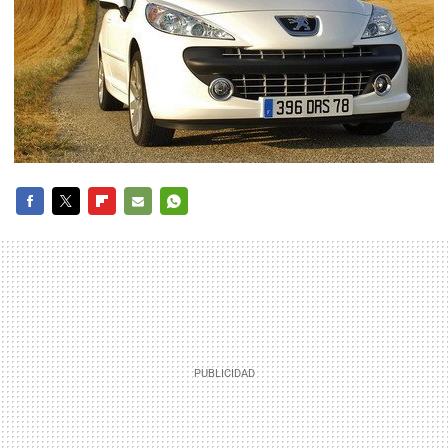
FACEBOOK
TWITTER
FLIPBOARD
E-
WHATSAPP
MAIL