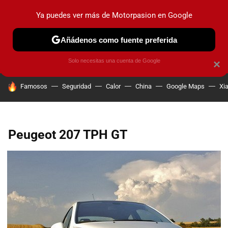
Ya puedes ver más de Motorpasion en Google
PRUEBAS
COCHES ELÉCTRICOS
OBSERVATORIO
F1
Añádenos como fuente preferida
Solo necesitas una cuenta de Google
×
HOY SE HABLA DE
Famosos
Seguridad
Calor
China
Google Maps
Xi
Peugeot 207 TPH GT