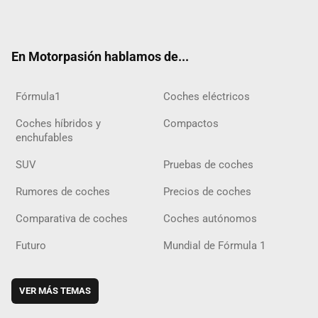
ter
ebo
ube
agra
gra
boar
ok
ok
m
m
d
En Motorpasión hablamos de...
Fórmula1
Coches eléctricos
Coches híbridos y
Compactos
enchufables
SUV
Pruebas de coches
Rumores de coches
Precios de coches
Comparativa de coches
Coches autónomos
Futuro
Mundial de Fórmula 1
VER MÁS TEMAS