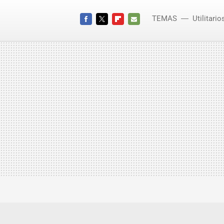
TEMAS
Utilitario
FACEBOOK
TWITTER
FLIPBOARD
E-
MAIL