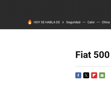
HOY SE HABLA DE
Seguridad
Calor
China
Fiat 500
FACEBOOK
TWITTER
FLIPBOARD
E-
MAIL