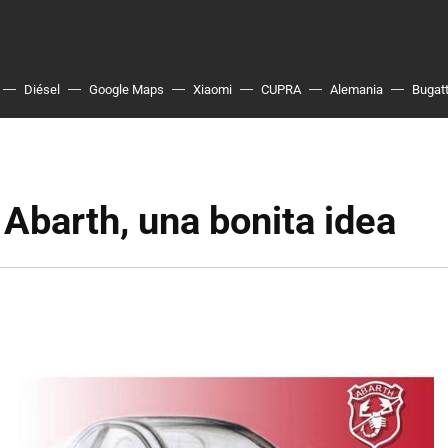
Diésel
Google Maps
Xiaomi
CUPRA
Alemania
Bugatt
 Abarth, una bonita idea