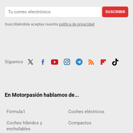
SUSCRIBIR
Suscribiéndote aceptas nuestra
política de privacidad
Síguenos
Twit
Fac
Yout
Inst
Tele
RSS
Flip
Tikt
ter
ebo
ube
agra
gra
boar
ok
ok
m
m
d
En Motorpasión hablamos de...
Fórmula1
Coches eléctricos
Coches híbridos y
Compactos
enchufables