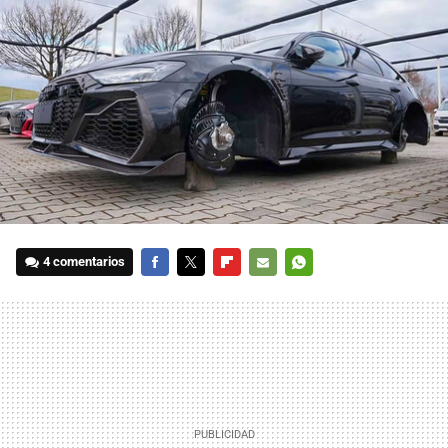
4 comentarios
FACEBOOK
TWITTER
FLIPBOARD
E-
WHATSAPP
MAIL