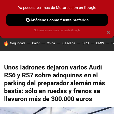
Ya puedes ver más de Motorpasion en Google
MENÚ
NUEVO
Añádenos como fuente preferida
PRUEBAS
COCHES ELÉCTRICOS
OBSERVATORIO
F1
Solo necesitas una cuenta de Google
×
HOY SE HABLA DE
Seguridad
Calor
China
Gasolina
GPS
BMW
F
Unos ladrones dejaron varios Audi
RS6 y RS7 sobre adoquines en el
parking del preparador alemán más
bestia: sólo en ruedas y frenos se
llevaron más de 300.000 euros