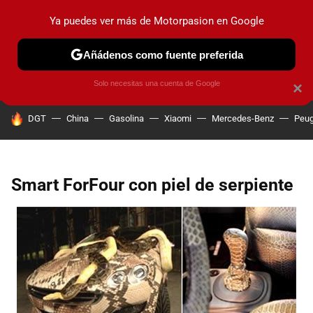
Ya puedes ver más de Motorpasion en Google
PRUEBAS
COCHES ELÉCTRICOS
OBSERVATORIO
F1
Añádenos como fuente preferida
Solo necesitas una cuenta de Google
×
HOY SE HABLA DE
DGT
China
Gasolina
Xiaomi
Mercedes-Benz
Peug
Smart ForFour con piel de serpiente