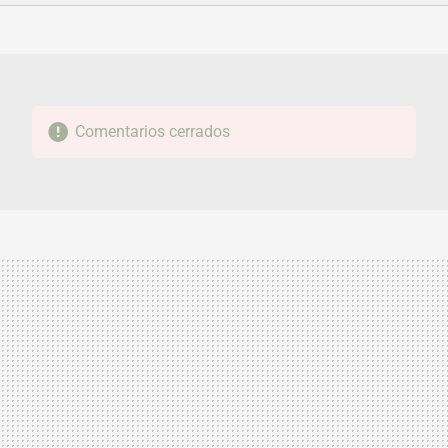
FACEBOOK
TWITTER
FLIPBOARD
E-
WHATSAPP
MAIL
Comentarios cerrados