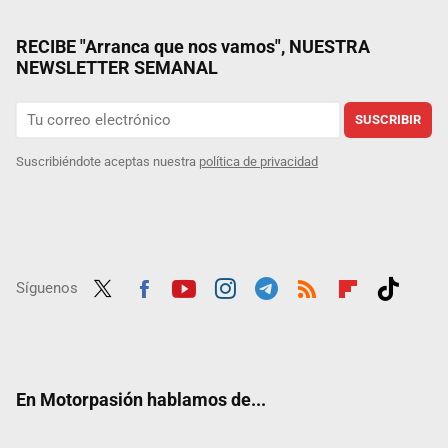
RECIBE "Arranca que nos vamos", NUESTRA
NEWSLETTER SEMANAL
SUSCRIBIR
Suscribiéndote aceptas nuestra
política de privacidad
Síguenos
Twit
Fac
Yout
Inst
Tele
RSS
Flip
Tikt
ter
ebo
ube
agra
gra
boar
ok
ok
m
m
d
En Motorpasión hablamos de...