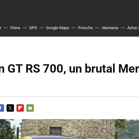
r
China
GPS
Google Maps
Porsche
Alemania
Aston 
n GT RS 700, un brutal Me
ACEBOOK
TWITTER
FLIPBOARD
E-
MAIL