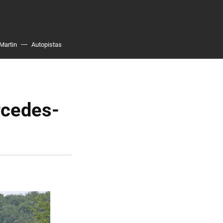
Martin
Autopistas
rcedes-