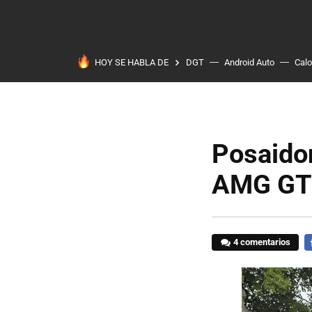
HOY SE HABLA DE
DGT
Android Auto
Calo
Posaido
AMG GT
4 comentarios
F