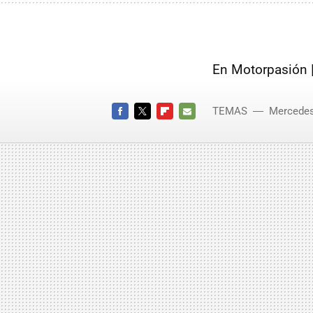
En Motorpasión 
TEMAS
Mercede
GT
FACEBOOK
TWITTER
FLIPBOARD
E-
MAIL