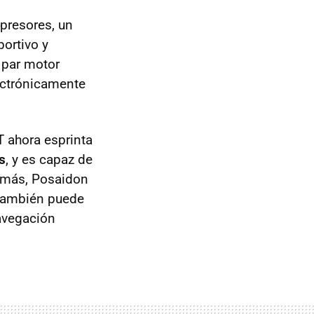
presores, un
ortivo y
 par motor
ectrónicamente
T ahora esprinta
s
, y es capaz de
emás, Posaidon
 también puede
avegación