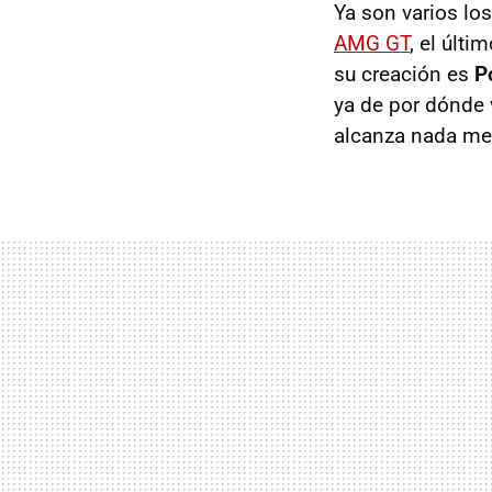
Ya son varios lo
AMG GT
, el últ
su creación es
P
ya de por dónde v
alcanza nada m