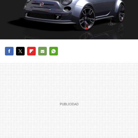
FACEBOOK
TWITTER
FLIPBOARD
E-
WHATSAPP
MAIL