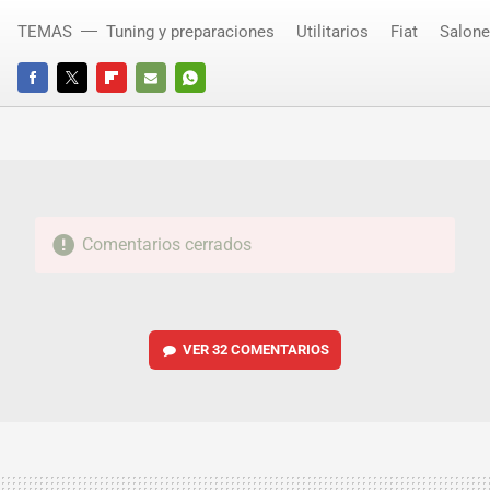
TEMAS
Tuning y preparaciones
Utilitarios
Fiat
Salone
FACEBOOK
TWITTER
FLIPBOARD
E-
WHATSAPP
MAIL
Comentarios cerrados
VER
32 COMENTARIOS