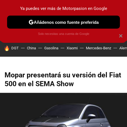
Ya puedes ver más de Motorpasion en Google
PRUEBAS
COCHES ELÉCTRICOS
OBSERVATORIO
F1
Añádenos como fuente preferida
Solo necesitas una cuenta de Google
×
HOY SE HABLA DE
DGT
China
Gasolina
Xiaomi
Mercedes-Benz
Alem
Mopar presentará su versión del Fiat
500 en el SEMA Show