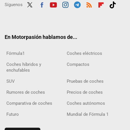
Síguenos
Twit
Fac
Yout
Inst
Tele
RSS
Flip
Tikt
ter
ebo
ube
agra
gra
boar
ok
ok
m
m
d
En Motorpasión hablamos de...
Fórmula1
Coches eléctricos
Coches híbridos y
Compactos
enchufables
SUV
Pruebas de coches
Rumores de coches
Precios de coches
Comparativa de coches
Coches autónomos
Futuro
Mundial de Fórmula 1