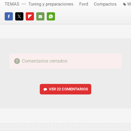
TEMAS
Tuning y preparaciones
Ford
Compactos
W
FACEBOOK
TWITTER
FLIPBOARD
E-
WHATSAPP
MAIL
Comentarios cerrados
VER
22 COMENTARIOS