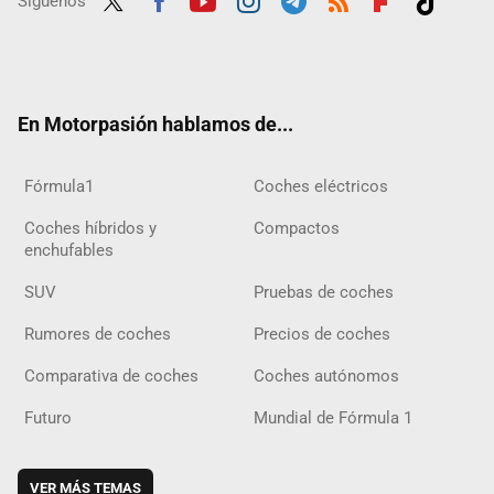
Síguenos
Twit
Fac
Yout
Inst
Tele
RSS
Flip
Tikt
ter
ebo
ube
agra
gra
boar
ok
ok
m
m
d
En Motorpasión hablamos de...
Fórmula1
Coches eléctricos
Coches híbridos y
Compactos
enchufables
SUV
Pruebas de coches
Rumores de coches
Precios de coches
Comparativa de coches
Coches autónomos
Futuro
Mundial de Fórmula 1
VER MÁS TEMAS