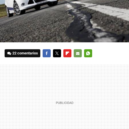
22 comentarios
FACEBOOK
TWITTER
FLIPBOARD
E-
WHATSAPP
MAIL