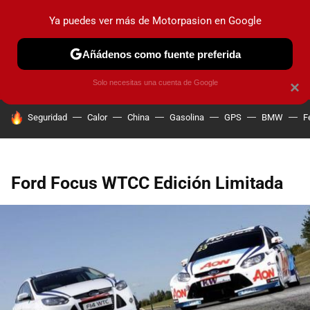
Ya puedes ver más de Motorpasion en Google
PRUEBAS
COCHES ELÉCTRICOS
OBSERVATORIO
F1
Añádenos como fuente preferida
Solo necesitas una cuenta de Google
×
HOY SE HABLA DE
Seguridad
Calor
China
Gasolina
GPS
BMW
F
Ford Focus WTCC Edición Limitada