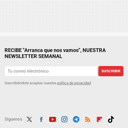
RECIBE "Arranca que nos vamos", NUESTRA
NEWSLETTER SEMANAL
SUSCRIBIR
Suscribiéndote aceptas nuestra
política de privacidad
Síguenos
Twit
Fac
Yout
Inst
Tele
RSS
Flip
Tikt