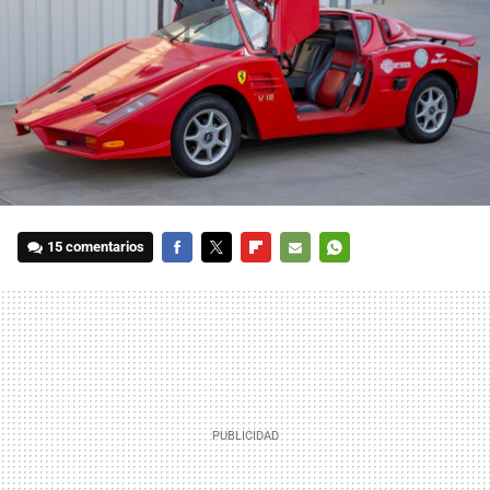
15 comentarios
FACEBOOK
TWITTER
FLIPBOARD
E-
WHATSAPP
MAIL