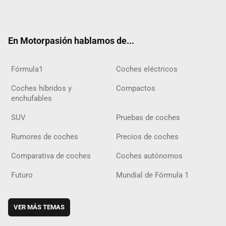
ter
ebo
ube
agra
gra
boar
ok
ok
m
m
d
En Motorpasión hablamos de...
Fórmula1
Coches eléctricos
Coches híbridos y
Compactos
enchufables
SUV
Pruebas de coches
Rumores de coches
Precios de coches
Comparativa de coches
Coches autónomos
Futuro
Mundial de Fórmula 1
VER MÁS TEMAS