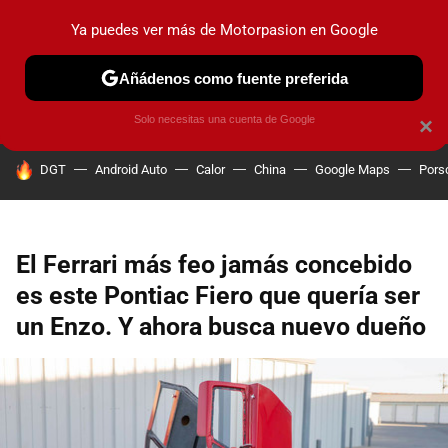
Ya puedes ver más de Motorpasion en Google
PRUEBAS
COCHES ELÉCTRICOS
OBSERVATORIO
F1
Añádenos como fuente preferida
Solo necesitas una cuenta de Google
×
HOY SE HABLA DE
DGT
Android Auto
Calor
China
Google Maps
Pors
El Ferrari más feo jamás concebido
es este Pontiac Fiero que quería ser
un Enzo. Y ahora busca nuevo dueño