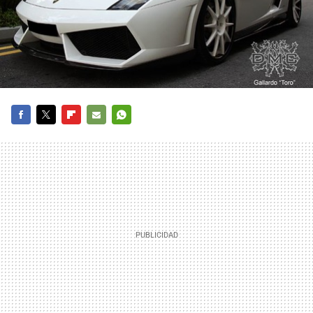
FACEBOOK
TWITTER
FLIPBOARD
E-
WHATSAPP
MAIL