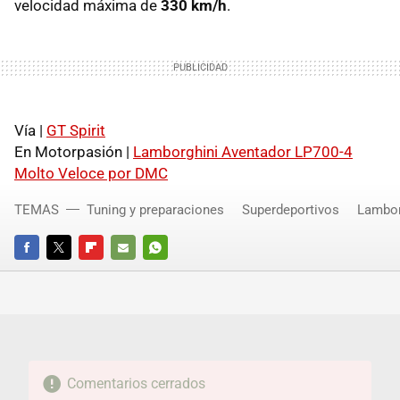
velocidad máxima de
330 km/h
.
Vía |
GT Spirit
En Motorpasión |
Lamborghini Aventador LP700-4
Molto Veloce por
DMC
TEMAS
Tuning y preparaciones
Superdeportivos
Lambor
FACEBOOK
TWITTER
FLIPBOARD
E-
WHATSAPP
MAIL
Comentarios cerrados