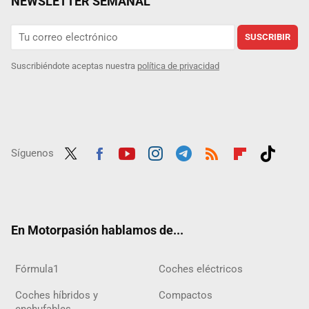
NEWSLETTER SEMANAL
SUSCRIBIR
Suscribiéndote aceptas nuestra
política de privacidad
Síguenos
Twit
Fac
Yout
Inst
Tele
RSS
Flip
Tikt
ter
ebo
ube
agra
gra
boar
ok
ok
m
m
d
En Motorpasión hablamos de...
Fórmula1
Coches eléctricos
Coches híbridos y
Compactos