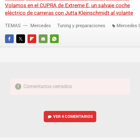
Volamos en el CUPRA de Extreme E, un salvaje coche
eléctrico de carreras con Jutta Kleinschmidt al volante
TEMAS
Mercedes
Tuning y preparaciones
Mercedes 
FACEBOOK
TWITTER
FLIPBOARD
E-
WHATSAPP
MAIL
Comentarios cerrados
VER
4 COMENTARIOS