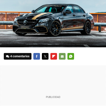
4 comentarios
FACEBOOK
TWITTER
FLIPBOARD
E-
WHATSAPP
MAIL