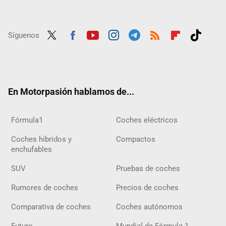
Síguenos
Twit
Fac
Yout
Inst
Tele
RSS
Flip
Tikt
ter
ebo
ube
agra
gra
boar
ok
ok
m
m
d
En Motorpasión hablamos de...
Fórmula1
Coches eléctricos
Coches híbridos y
Compactos
enchufables
SUV
Pruebas de coches
Rumores de coches
Precios de coches
Comparativa de coches
Coches autónomos
Futuro
Mundial de Fórmula 1