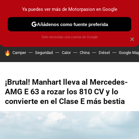
Ya puedes ver más de Motorpasion en Google
PRUEBAS
COCHES ELÉCTRICOS
OBSERVATORIO
F1
Añádenos como fuente preferida
Solo necesitas una cuenta de Google
×
HOY SE HABLA DE
Camper
Seguridad
Calor
China
Diésel
Google Ma
¡Brutal! Manhart lleva al Mercedes-
AMG E 63 a rozar los 810 CV y lo
convierte en el Clase E más bestia