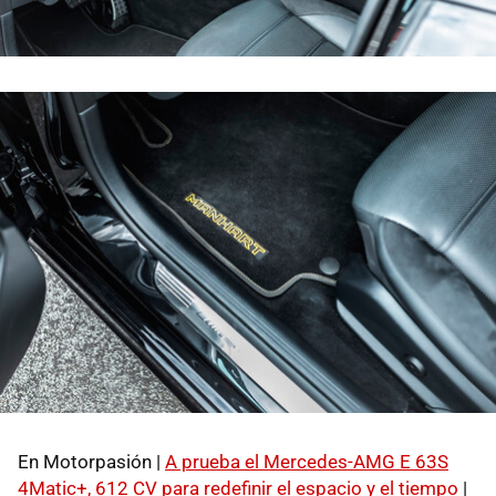
En Motorpasión |
A prueba el Mercedes-AMG E 63S
4Matic+, 612 CV para redefinir el espacio y el tiempo
|