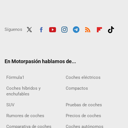
Síguenos
Twit
Fac
Yout
Inst
Tele
RSS
Flip
Tikt
ter
ebo
ube
agra
gra
boar
ok
ok
m
m
d
En Motorpasión hablamos de...
Fórmula1
Coches eléctricos
Coches híbridos y
Compactos
enchufables
SUV
Pruebas de coches
Rumores de coches
Precios de coches
Comparativa de coches
Coches autónomos