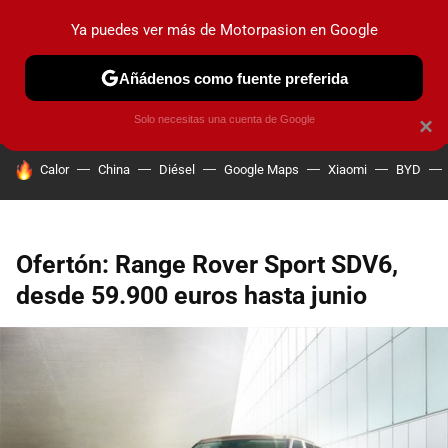
Ya puedes ver más de Motorpasion en Google
PRUEBAS
COCHES ELÉCTRICOS
OBSERVATORIO
F1
Añádenos como fuente preferida
Solo necesitas una cuenta de Google
×
HOY SE HABLA DE
Calor
China
Diésel
Google Maps
Xiaomi
BYD
Ofertón: Range Rover Sport SDV6,
desde 59.900 euros hasta junio