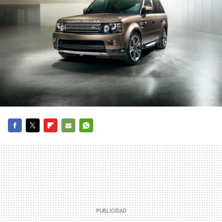
FACEBOOK
TWITTER
FLIPBOARD
E-
WHATSAPP
MAIL