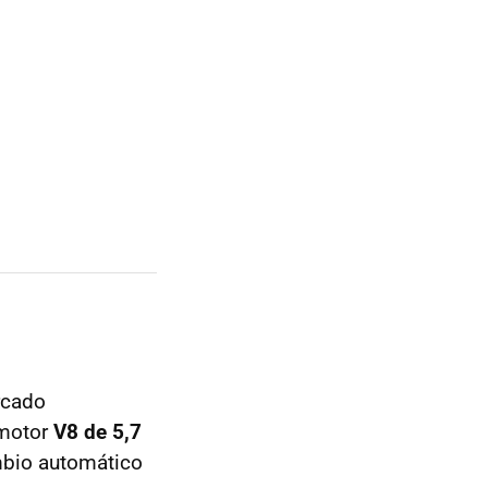
rcado
 motor
V8 de 5,7
mbio automático