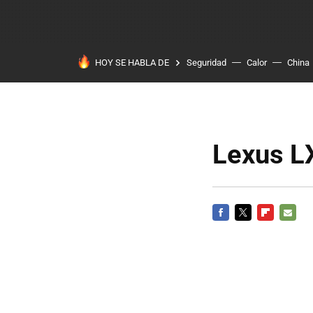
HOY SE HABLA DE
Seguridad
Calor
China
Lexus L
FACEBOOK
TWITTER
FLIPBOARD
E-
MAIL