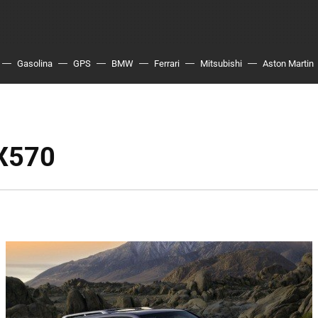
Gasolina
GPS
BMW
Ferrari
Mitsubishi
Aston Martin
X570