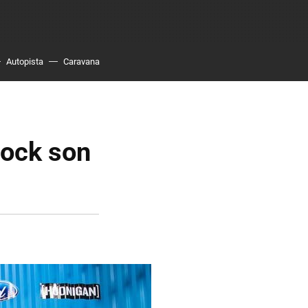
Autopista
Caravana
lock son