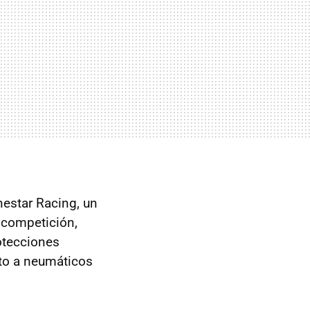
estar Racing, un
e competición,
otecciones
to a neumáticos