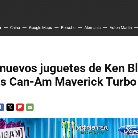
r
China
Google Maps
Porsche
Alemania
Aston Martin
 nuevos juguetes de Ken B
os Can-Am Maverick Turbo
ACEBOOK
TWITTER
FLIPBOARD
E-
MAIL