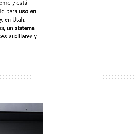
remo y está
rlo para
uso en
y, en Utah.
os, un
sistema
es auxiliares y