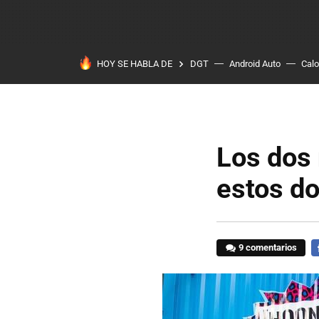
HOY SE HABLA DE
DGT
Android Auto
Calo
Los dos
estos d
9 comentarios
F