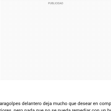
paragolpes delantero deja mucho que desear en comp
riores, pero nada que no se pueda remediar con un 