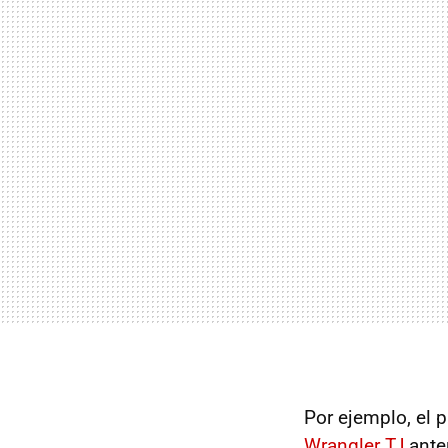
Por ejemplo, el 
Wrangler TJ
ante