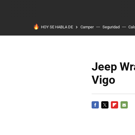
HOY SE HABLA DE
Camper
Seguridad
Cal
Jeep Wra
Vigo
FACEBOOK
TWITTER
FLIPBOARD
E-
MAIL