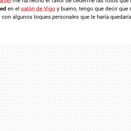
aniel
me ha hecho el favor de cederme las fotos que 
ted
en el
salón de Vigo
y bueno, tengo que decir que
e con algunos toques
personales
que le haría quedarí