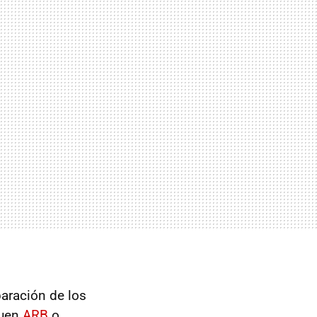
aración de los
buen
ARB
o