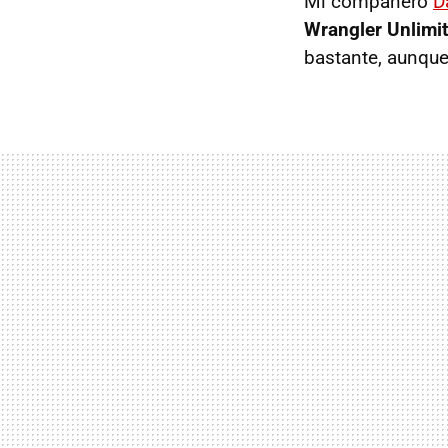
Mi compañero
D
Wrangler Unlimi
bastante, aunqu