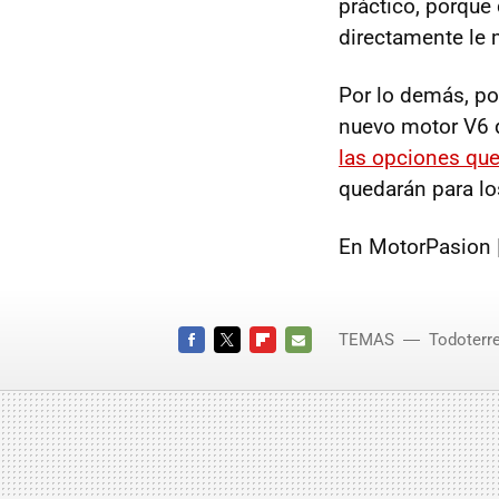
práctico, porque 
directamente le 
Por lo demás, po
nuevo motor V6 
las opciones que
quedarán para l
En MotorPasion 
TEMAS
Todoterr
Vigo
FACEBOOK
TWITTER
FLIPBOARD
E-
MAIL