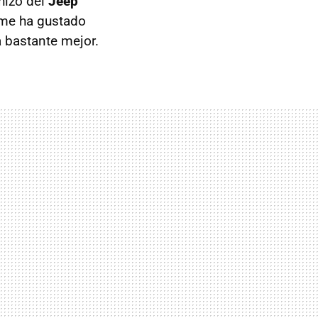
hizo del
Jeep
 me ha gustado
a bastante mejor.