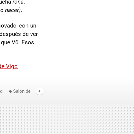
mucha
roña
,
to hacer)
.
enovado, con un
después de ver
s que V6. Esos
de Vigo
ed
Salón de