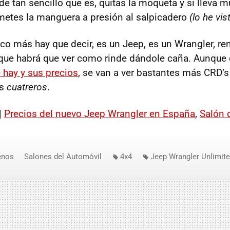
de tan sencillo que es, quitas la moqueta y si lleva 
metes la manguera a presión al salpicadero
(lo he vis
co más hay que decir, es un Jeep, es un Wrangler, r
que habrá que ver como rinde dándole caña. Aunque 
 hay y sus precios
, se van a ver bastantes más CRD’
os
cuatreros
.
|
Precios del nuevo Jeep Wrangler en España
,
Salón 
enos
Salones del Automóvil
4x4
Jeep Wrangler Unlimit
Otros salones
Jeep