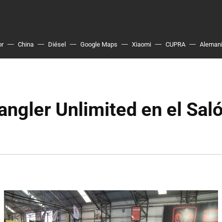
or
China
Diésel
Google Maps
Xiaomi
CUPRA
Aleman
ngler Unlimited en el Sal