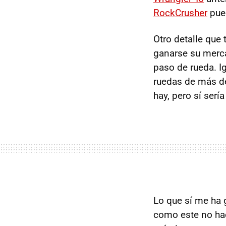
RockCrusher
pue
Otro detalle que
ganarse su merc
paso de rueda. I
ruedas de más d
hay, pero sí serí
Lo que sí me ha g
como este no ha