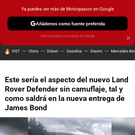
Ya puedes ver más de Motorpasion en Google
PRUEBAS
COCHES ELÉCTRICOS
OBSERVATORIO
F1
Añádenos como fuente preferida
Solo necesitas una cuenta de Google
×
HOY SE HABLA DE
DGT
China
Diésel
Gasolina
Xiaomi
Mercedes-Be
Este sería el aspecto del nuevo Land
Rover Defender sin camuflaje, tal y
como saldrá en la nueva entrega de
James Bond