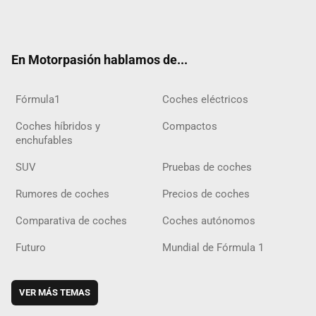
Twit
Fac
Yout
Inst
Tele
RSS
Flip
Tikt
ter
ebo
ube
agra
gra
boar
ok
ok
m
m
d
En Motorpasión hablamos de...
Fórmula1
Coches eléctricos
Coches híbridos y
Compactos
enchufables
SUV
Pruebas de coches
Rumores de coches
Precios de coches
Comparativa de coches
Coches autónomos
Futuro
Mundial de Fórmula 1
VER MÁS TEMAS