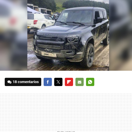
18 comentarios
FACEBOOK
TWITTER
FLIPBOARD
E-
WHATSAPP
MAIL