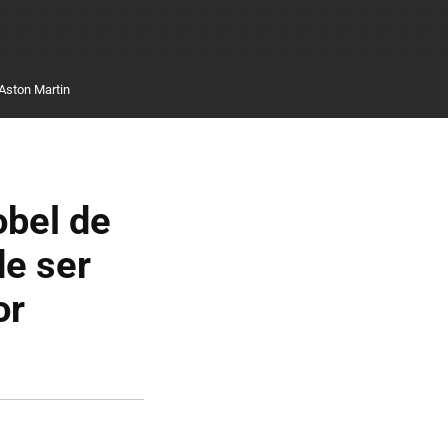
Aston Martin
obel de
de ser
or