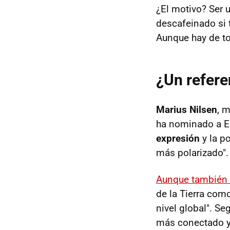
¿El motivo? Ser 
descafeinado si 
Aunque hay de t
¿Un refere
Marius Nilsen
, 
ha nominado a 
expresión
y la p
más polarizado".
Aunque también 
de la Tierra com
nivel global". S
más conectado y