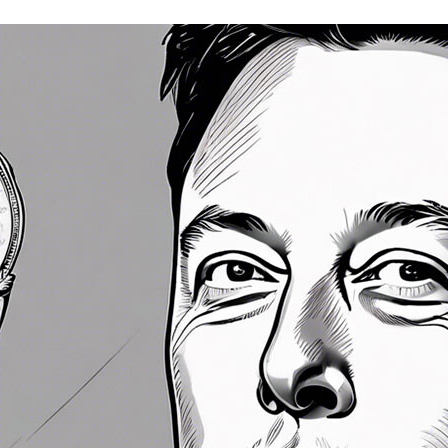
ACEBOOK
TWITTER
FLIPBOARD
E-
MAIL