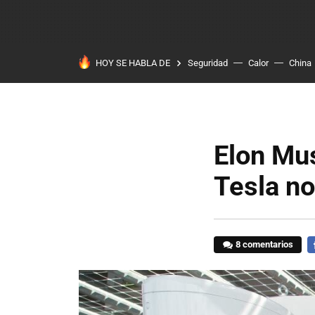
HOY SE HABLA DE
Seguridad
Calor
China
Elon Mus
Tesla no
8 comentarios
F