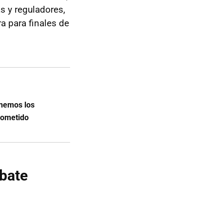
as y reguladores,
a para finales de
tenemos los
rometido
 bate