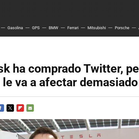
Gasolina
GPS
BMW
Ferrari
Mitsubishi
Porsche
k ha comprado Twitter, pe
 le va a afectar demasiado
ACEBOOK
TWITTER
FLIPBOARD
E-
MAIL