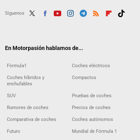
Síguenos
Twit
Fac
Yout
Inst
Tele
RSS
Flip
Tikt
ter
ebo
ube
agra
gra
boar
ok
ok
m
m
d
En Motorpasión hablamos de...
Fórmula1
Coches eléctricos
Coches híbridos y
Compactos
enchufables
SUV
Pruebas de coches
Rumores de coches
Precios de coches
Comparativa de coches
Coches autónomos
Futuro
Mundial de Fórmula 1