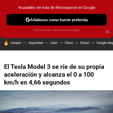
Ya puedes ver más de Motorpasion en Google
PRUEBAS
COCHES ELÉCTRICOS
OBSERVATORIO
F1
Añádenos como fuente preferida
Solo necesitas una cuenta de Google
×
HOY SE HABLA DE
Camper
Seguridad
Calor
China
Diésel
Google Ma
El Tesla Model 3 se ríe de su propia
aceleración y alcanza el 0 a 100
km/h en 4,66 segundos