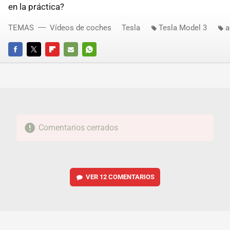
en la práctica?
TEMAS
Vídeos de coches
Tesla
Tesla Model 3
a
FACEBOOK
TWITTER
FLIPBOARD
E-
WHATSAPP
MAIL
Comentarios cerrados
VER
12 COMENTARIOS