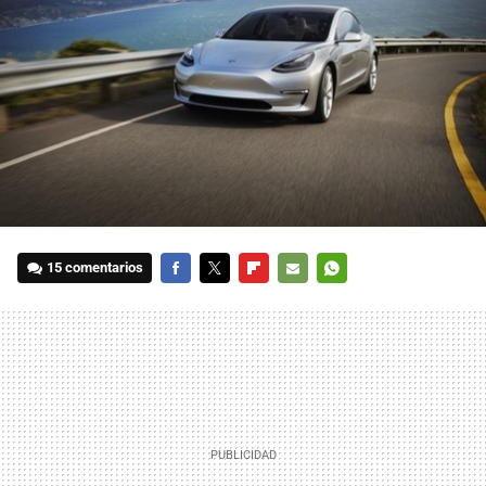
15 comentarios
FACEBOOK
TWITTER
FLIPBOARD
E-
WHATSAPP
MAIL