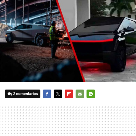
2 comentarios
FACEBOOK
TWITTER
FLIPBOARD
E-
WHATSAPP
MAIL