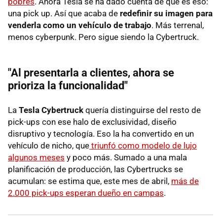
pobres
. Ahora Tesla se ha dado cuenta de que es eso:
una pick up. Así que acaba de
redefinir su imagen para
venderla como un vehículo de trabajo
. Más terrenal,
menos cyberpunk. Pero sigue siendo la Cybertruck.
"Al presentarla a clientes, ahora se
prioriza la funcionalidad"
La
Tesla Cybertruck
quería distinguirse del resto de
pick-ups con ese halo de exclusividad, diseño
disruptivo y tecnología. Eso la ha convertido en un
vehículo de nicho, que
triunfó como modelo de lujo
algunos meses
y poco más. Sumado a una mala
planificación de producción, las Cybertrucks se
acumulan: se estima que, este mes de abril,
más de
2.000 pick-ups esperan dueño en campas
.