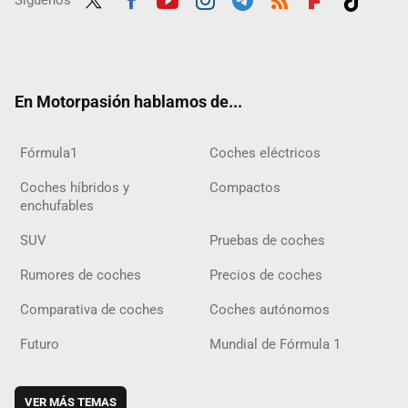
Twit
Fac
Yout
Inst
Tele
RSS
Flip
Tikt
ter
ebo
ube
agra
gra
boar
ok
ok
m
m
d
En Motorpasión hablamos de...
Fórmula1
Coches eléctricos
Coches híbridos y
Compactos
enchufables
SUV
Pruebas de coches
Rumores de coches
Precios de coches
Comparativa de coches
Coches autónomos
Futuro
Mundial de Fórmula 1
VER MÁS TEMAS