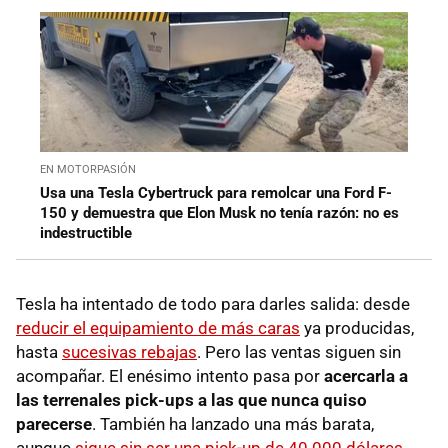
EN MOTORPASIÓN
Usa una Tesla Cybertruck para remolcar una Ford F-
150 y demuestra que Elon Musk no tenía razón: no es
indestructible
Tesla ha intentado de todo para darles salida: desde
reducir el equipamiento de más caras
ya producidas,
hasta
sucesivas rebajas
. Pero las ventas siguen sin
acompañar. El enésimo intento pasa por
acercarla a
las terrenales pick-ups a las que nunca quiso
parecerse
. También ha lanzado una más barata,
aunque
sigue sin ser una pick-up de 40.000 dólares
,