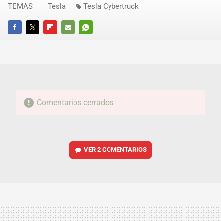
TEMAS
Tesla
Tesla Cybertruck
FACEBOOK
TWITTER
FLIPBOARD
E-
WHATSAPP
MAIL
Comentarios cerrados
VER
2 COMENTARIOS