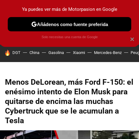
Ya puedes ver más de Motorpasion en Google
PRUEBAS
COCHES ELÉCTRICOS
OBSERVATORIO
F1
Añádenos como fuente preferida
Solo necesitas una cuenta de Google
×
HOY SE HABLA DE
DGT
China
Gasolina
Xiaomi
Mercedes-Benz
Peug
Menos DeLorean, más Ford F-150: el
enésimo intento de Elon Musk para
quitarse de encima las muchas
Cybertruck que se le acumulan a
Tesla