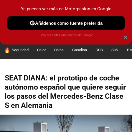
Ya puedes ver más de Motorpasion en Google
MENÚ
NUEVO
Añádenos como fuente preferida
PRUEBAS
COCHES ELÉCTRICOS
OBSERVATORIO
F1
Solo necesitas una cuenta de Google
×
HOY SE HABLA DE
Seguridad
Calor
China
Gasolina
GPS
SUV
B
SEAT DIANA: el prototipo de coche
autónomo español que quiere seguir
los pasos del Mercedes-Benz Clase
S en Alemania