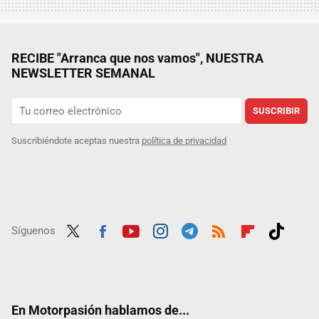
RECIBE "Arranca que nos vamos", NUESTRA
NEWSLETTER SEMANAL
SUSCRIBIR
Suscribiéndote aceptas nuestra
política de privacidad
Síguenos
Twit
Fac
Yout
Inst
Tele
RSS
Flip
Tikt
ter
ebo
ube
agra
gra
boar
ok
ok
m
m
d
En Motorpasión hablamos de...