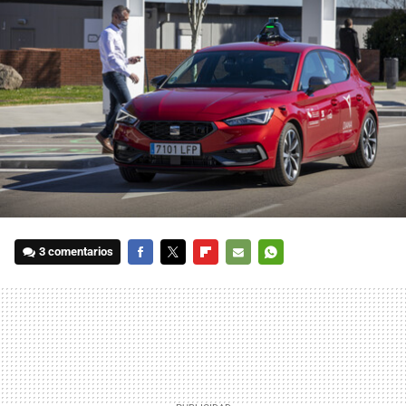
3 comentarios
FACEBOOK
TWITTER
FLIPBOARD
E-
WHATSAPP
MAIL