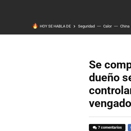
HOY SE HABLA DE
Seguridad
Calor
China
Se compr
dueño se
controla
vengado 
7 comentarios