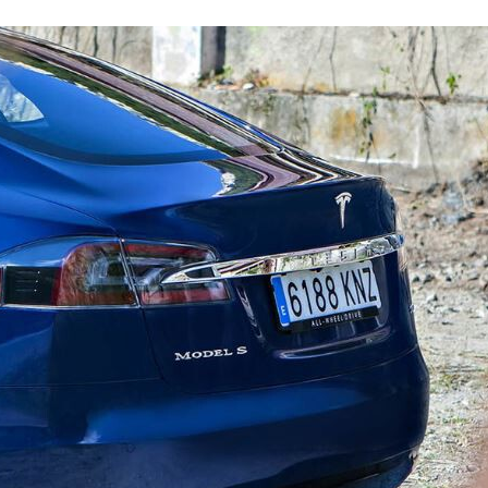
ACEBOOK
TWITTER
FLIPBOARD
E-
MAIL