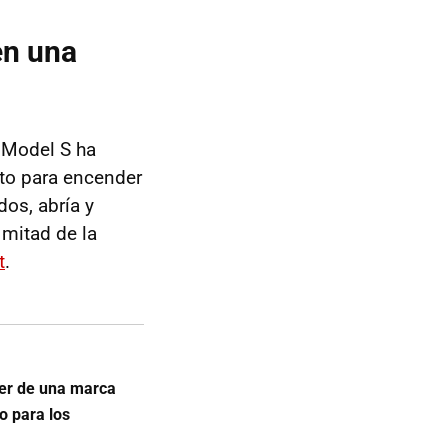
en una
 Model S ha
moto para encender
dos, abría y
 mitad de la
t
.
cer de una marca
do para los