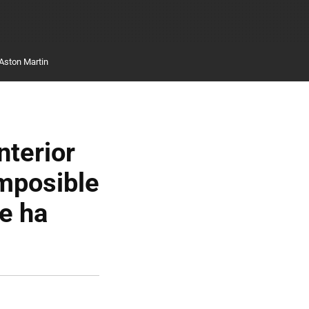
Aston Martin
nterior
imposible
Se ha