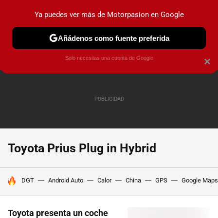
Ya puedes ver más de Motorpasion en Google
PRUEBAS
COCHES ELÉCTRICOS
OBSERVATORIO
F1
Añádenos como fuente preferida
Solo necesitas una cuenta de Google
×
Toyota Prius Plug in Hybrid
HOY SE HABLA DE
DGT
Android Auto
Calor
China
GPS
Google Maps
Toyota presenta un coche