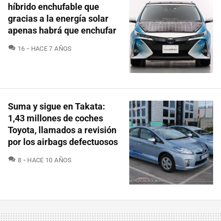
híbrido enchufable que
gracias a la energía solar
apenas habrá que enchufar
COMENTARIOS
16
HACE 7 AÑOS
Suma y sigue en Takata:
1,43 millones de coches
Toyota, llamados a revisión
por los airbags defectuosos
COMENTARIOS
8
HACE 10 AÑOS