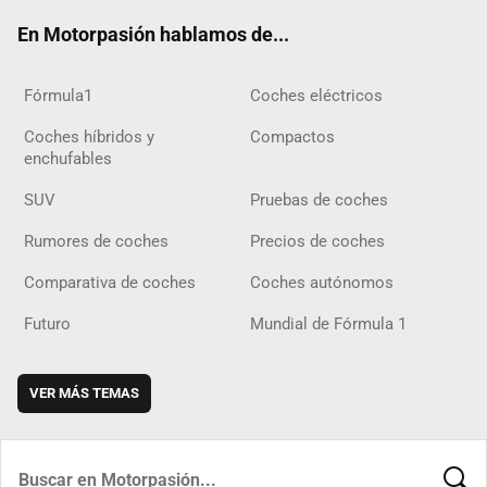
ok
m
m
d
En Motorpasión hablamos de...
Fórmula1
Coches eléctricos
Coches híbridos y
Compactos
enchufables
SUV
Pruebas de coches
Rumores de coches
Precios de coches
Comparativa de coches
Coches autónomos
Futuro
Mundial de Fórmula 1
VER MÁS TEMAS