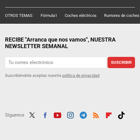
OTROS TEMAS:
Fórmula1
Coches eléctricos
Rumores de coches
RECIBE "Arranca que nos vamos", NUESTRA
NEWSLETTER SEMANAL
SUSCRIBIR
Suscribiéndote aceptas nuestra
política de privacidad
Síguenos
Twit
Fac
Yout
Inst
Tele
RSS
Flip
Tikt
ter
ebo
ube
agra
gra
boar
ok