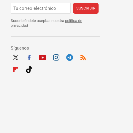
SUSCRIBIR
Suscribiéndote aceptas nuestra
política de
privacidad
Síguenos
Twit
Fac
Yout
Inst
Tele
RSS
ter
ebo
ube
agra
gra
Flip
Tikt
ok
m
m
boar
ok
d