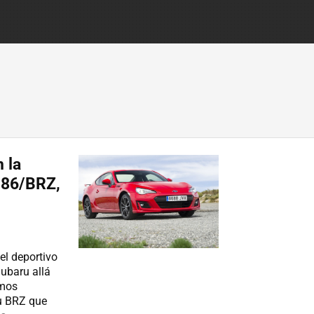
 la
 86/BRZ,
el deportivo
Subaru allá
amos
u BRZ que