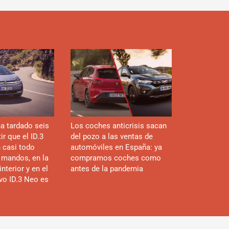
a tardado seis
Los coches anticrisis sacan
r que el ID.3
del pozo a las ventas de
n casi todo
automóviles en España: ya
 mandos, en la
compramos coches como
interior y en el
antes de la pandemia
evo ID.3 Neo es