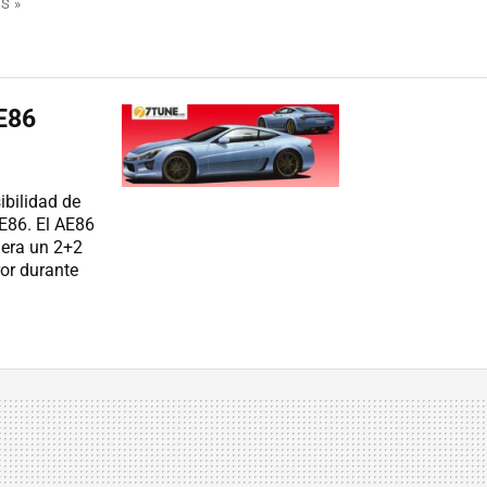
S »
AE86
ibilidad de
AE86. El AE86
 era un 2+2
ror durante