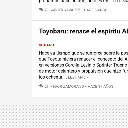
probamos hace un año, pero es un...
LEER MÁ
COMENTARIOS
7
JAVIER ÁLVAREZ
HACE 8 AÑOS
Toyobaru: renace el espíritu 
SUBARU
Hace ya tiempo que se rumorea sobre la pos
que Toyota hiciera renacer el concepto del 
en versiones Corolla Levin o Sprinter Trueno
de motor delantero y propulsión que hizo fu
los ochenta....
LEER MÁS »
COMENTARIOS
21
IGOR ZAMORANO
HACE 17 AÑOS