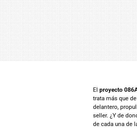
El
proyecto 086
trata más que d
delantero, propu
seller. ¿Y de do
de cada una de l