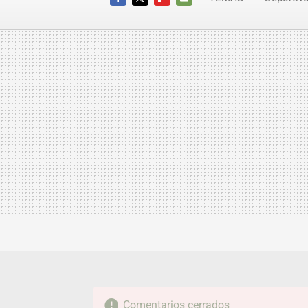
Toyota
FACEBOOK
TWITTER
FLIPBOARD
E-
MAIL
Comentarios cerrados