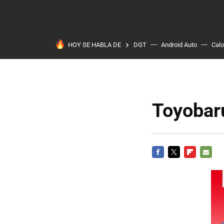
HOY SE HABLA DE
DGT
Android Auto
Calo
Toyobaru
FACEBOOK
TWITTER
FLIPBOARD
E-
MAIL