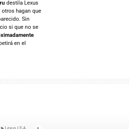
ru
destila Lexus
y otros hagan que
arecido. Sin
cio si que no se
oximadamente
etirá en el
Lexus LF-A