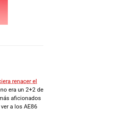
iera renacer el
ueno era un 2+2 de
 más aficionados
l ver a los AE86