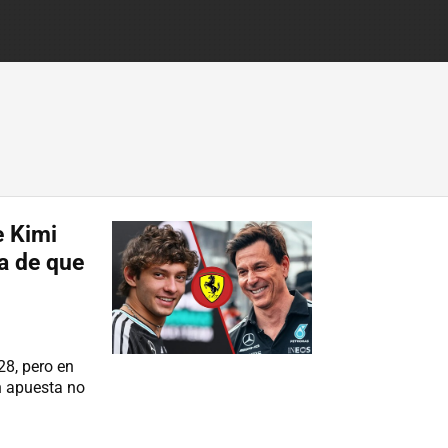
e Kimi
ra de que
28, pero en
n apuesta no