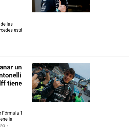
 de las
rcedes está
ganar un
tonelli
ff tiene
e Fórmula 1
iene la
MÁS »