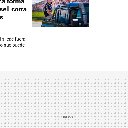
ca forma
ell corra
as
 si cae fuera
ico que puede