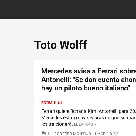
Toto Wolff
Mercedes avisa a Ferrari sobr
Antonelli: "Se dan cuenta aho
hay un piloto bueno italiano"
FÓRMULA1
Ferrari quiere fichar a Kimi Antonelli para 20
Mercedes están muy seguros de que su gra
les traicionará.
LEER MÁS »
COMENTARIOS
1
ROBERTO MONTIJO
HACE 2 DÍAS