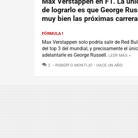
Max Verstappen en F1. La úni
de lograrlo es que George Russ
muy bien las próximas carrer
FÓRMULA1
Max Verstappen solo podría salir de Red Bull
del top 3 del mundial, y precisamente el ún
adelantarle es George Russell.
LEER MÁS »
COMENTARIOS
2
ROBERTO MONTIJO
HACE UN AÑO