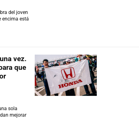
bra del joven
ue encima está
una vez.
 para que
or
una sola
edan mejorar