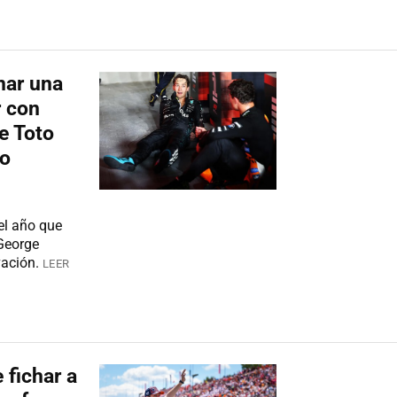
nar una
r con
e Toto
go
el año que
 George
vación.
LEER
 fichar a