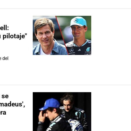
ll:
 pilotaje"
e del
 se
madeus',
ra