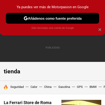
Ya puedes ver más de Motorpasion en Google
PRUEBAS
COCHES ELÉCTRICOS
OBSERVATORIO
F1
Añádenos como fuente preferida
Solo necesitas una cuenta de Google
×
tienda
HOY SE HABLA DE
Seguridad
Calor
China
Gasolina
GPS
BMW
F
La Ferrari Store de Roma