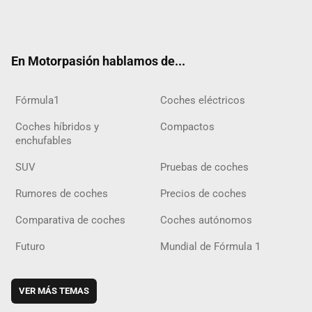
Twit
Fac
Yout
Inst
Tele
RSS
Flip
Tikt
ter
ebo
ube
agra
gra
boar
ok
ok
m
m
d
En Motorpasión hablamos de...
Fórmula1
Coches eléctricos
Coches híbridos y
Compactos
enchufables
SUV
Pruebas de coches
Rumores de coches
Precios de coches
Comparativa de coches
Coches autónomos
Futuro
Mundial de Fórmula 1
VER MÁS TEMAS